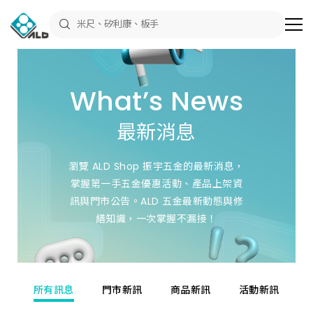
最
新
消
息
－
振
宇
五
What’s News
金
ALD
Shop
最新消息
官
方
公
告
瀏覽 ALD Shop 振宇五金的最新消息，
與
五
掌握第一手五金優惠活動、產品上架資
金
訊與門市公告。ALD 五金最新動態與修
活
動
繕知識，一次掌握不漏接！
情
報
所有訊息
門市新訊
商品新訊
活動新訊