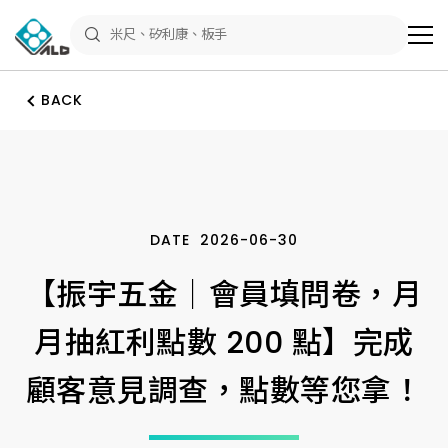
最
新
消
息
－
振
BACK
宇
五
金
ALD
Shop
官
方
公
告
DATE
2026-06-30
與
五
金
【振宇五金｜會員填問卷，月
活
動
情
月抽紅利點數 200 點】完成
報
顧客意見調查，點數等您拿！