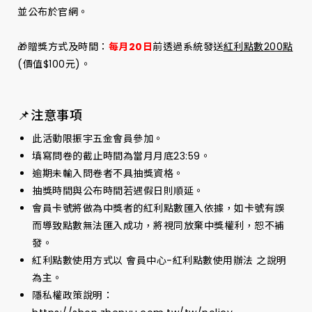
並公布於官網。
🎁贈獎方式及時間：
每月20日
前透過系統發送
紅利點數200點
(價值$100元)。
📌注意事項
此活動限振宇五金會員參加。
填寫問卷的截止時間為當月月底23:59。
逾期未輸入問卷者不具抽獎資格。
抽獎時間與公布時間若遇假日則順延。
會員卡號將做為中獎者的紅利點數匯入依據，如卡號有誤
而導致點數無法匯入成功，將視同放棄中獎權利，恕不補
發。
紅利點數使用方式以 會員中心-紅利點數使用辦法 之說明
為主。
隱私權政策說明：