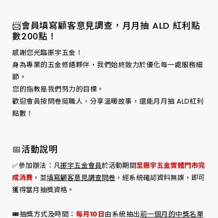
📨會員填寫顧客意見調查，月月抽 ALD 紅利點
數200點！
感謝您光臨振宇五金！
身為專業的五金修繕夥伴，我們始終致力於優化每一處服務細
節。
您的指教是我們努力的目標。
歡迎會員按問卷挺職人、分享溫暖故事，還能月月抽 ALD紅利
點數！
📅活動說明
✅參加辦法：
凡
振宇五金會員
於活動期間
至振宇五金實體門市完
成消費
，並
填寫顧客意見調查問卷
，經系統確認資料無誤，即可
獲得當月抽獎資格。
🎟️抽獎方式及時間：
每月10日
由系統抽出
前一個月的中獎名單