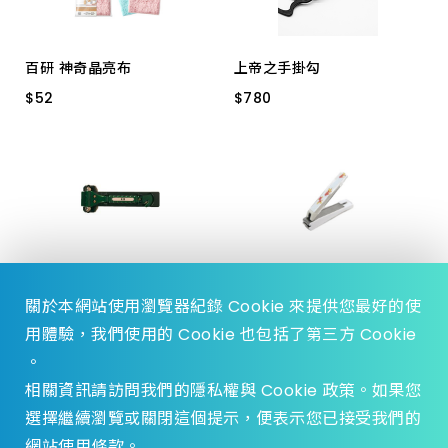
上架時間 由舊到新
百研 神奇晶亮布
上帝之手掛勾
產品價格 從低到高
$
$
52
52
$
$
780
780
27cm x 22cm
TKS-GK1
產品價格 從高到低
擊破器
指甲刀 日
關於本網站使用瀏覽器紀錄 Cookie 來提供您最好的使
$
$
158
158
$
$
90
90
-
-
110
110
用體驗，我們使用的 Cookie 也包括了第三方 Cookie
KH-305
KE-0042 300S
。
KE-0031
相關資訊請訪問我們的隱私權與 Cookie 政策。如果您
選擇繼續瀏覽或關閉這個提示，便表示您已接受我們的
網站使用條款。