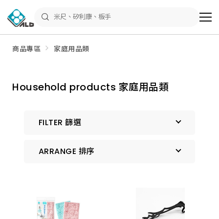
ALD
Shop
商
品
專
區
商品專區
家庭用品類
－
五
金
工
具、
Household products 家庭用品類
水
電
材
料、
修
FILTER 篩選
繕
材
料
ARRANGE 排序
全
館
瀏
覽
預設排序
上架時間 由新到舊