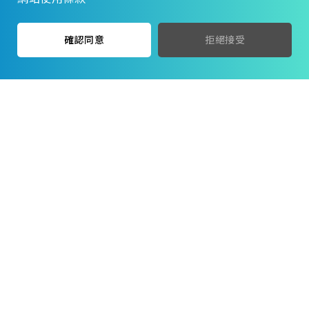
指甲刀 高級
手皮專用剪+套
確認同意
拒絕接受
$
$
60
60
$
$
80
80
CW939 大
LS2801
大白塑套指甲剪
大腳鉗附銼
$
$
40
40
$
$
128
128
LC2439
LS2806 不鏽鋼