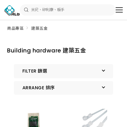
ALD
Shop
商
品
專
區
商品專區
建築五金
－
五
金
工
具、
Building hardware 建築五金
水
電
材
料、
修
FILTER 篩選
繕
材
料
ARRANGE 排序
全
館
瀏
覽
預設排序
上架時間 由新到舊