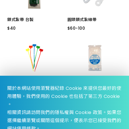
上架時間 由舊到新
鎖式紮帶 台製
圓頭鎖式紮線帶
產品價格 從低到高
$
$
40
40
$
$
60
60
-
-
100
100
3.5*150mm 黑色
4.8*198 白色
產品價格 從高到低
3.5*162 白色
彩色標牌紮線帶
鎖式紮帶 台製 白
關於本網站使用瀏覽器紀錄 Cookie 來提供您最好的使
$
$
175
175
$
$
17
17
-
-
18
18
用體驗，我們使用的 Cookie 也包括了第三方 Cookie
3_150MM
2.5－ 100MM
。
2.5－ 80MM
相關資訊請訪問我們的隱私權與 Cookie 政策。如果您
選擇繼續瀏覽或關閉這個提示，便表示您已接受我們的
網站使用條款。