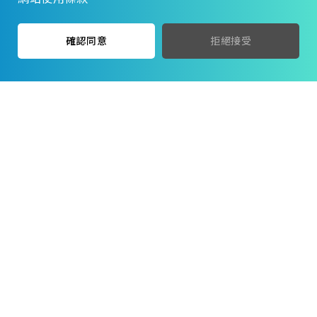
鎖式紮帶 台製 黑
鉛線鉤
確認同意
拒絕接受
$
$
17
17
$
$
12
12
2.5_100MM 荷:8kg
電白 長25CM
山根兩用翻仔鉤
枕木釘 ＊ 白鐵
$
$
45
45
$
$
8
8
電白 28CM
5/16*1-3/4"5H/盒