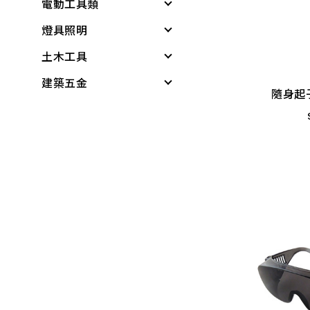
電動工具類
矽利康、填縫劑
龍頭組附件
各式剪刀
鉗
文具用品
燈具照明
稀釋劑
蓮蓬頭、沖洗器
各式刀具
電動工具
隨身起子
電線
包裝材料
土木工具
水泥漆、乳膠漆
水龍頭
磅秤、電子秤
電鑽
其他燈具
電鑽附件
休閒娛樂
建築五金
調合漆、油漆
外牙、三通
花盆
電鑽附件
感應燈具
無塵室商品
螺絲.壁虎(膨脹螺絲)
露營用品
隨身起子
木器漆
水栓附件
培養土
電動起子機
投光燈器
測量尺
桌墊、地墊
所有商品
戶外烤肉
噴漆
鋼絲軟管
肥料
免出力錘鑽
燈具
水平
桌板附件
科學玩具
防水漆
面盆、水槽
噴水壺
電動板手、附件
燈管
木工筆
書櫃附件
小家電
防壁癌、除霉
流理台附件
園藝用具
電動刻模機
小夜燈、燈條、網燈
切割刀具
掛架
時鐘、閙鐘
水泥砂、填縫劑
面盆附件
寵物用品
平面砂輪機、切斷
燈頭
木工手工具
三角架
雨具、海灘傘
機、附件
油漆工具
排水口、地板落水
驅除害蟲用具
燈泡
鋸子
其他腳架、掛架
梯
木機具、附件
黏劑工具
馬桶、水箱附件
捕蟲網
小燈泡
鏟、扒
天花板
所有商品
測距儀、水平儀
研磨工具
鏡箱
防曬用品
所有商品
推水、土平、杓
地磚