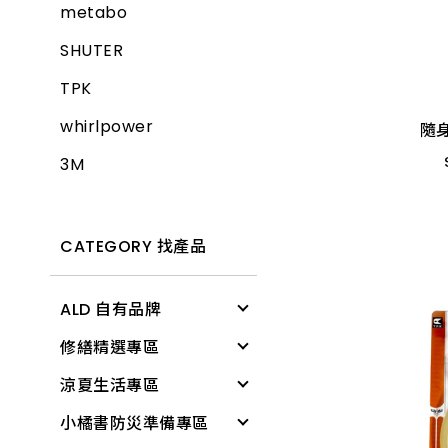
metabo
隨
SHUTER
TPK
6P
whirlpower
隨
3M
CATEGORY 找產品
ALD 自有品牌
修繕精選專區
清潔用具
涼夏生活專區
電燈
修繕工具
小橘書防災準備專區
文具用品
工作防護
涼感降溫