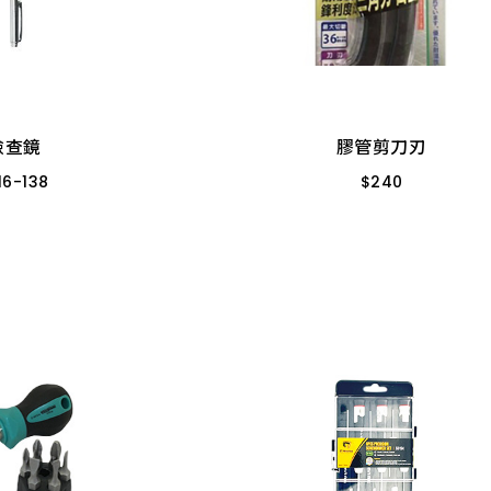
檢查鏡
膠管剪刀刃
16
-
138
$
240
11D 445mm
S-36mm 三角刀刃
1211A 410mm
檢查鏡
膠管剪刀刃
16
-
138
$
240