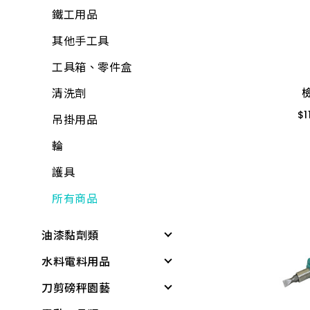
置物收納
包裝材料
鐵工用品
巧拼墊、地墊
平面砂輪機、切斷
其他手工具
$
1
機、附件
清掃用具
工具箱、零件盒
MP-12
各式剪刀
清潔劑
MP-
清洗劑
ALD延長線
芳香、除臭、除濕劑
$
1
吊掛用品
油漆工具
防蟲、殺蟲劑
輪
矽利康、填縫膠
消毒、殺菌
護具
氣動工具、附件
居家生活
所有商品
逆滲透、淨水器、過
居家安全
油漆黏劑類
濾器、逆滲透附件
3C用品
水料電料用品
黏劑
清掃用具
冷氣、電視搖控器
刀剪磅秤園藝
塑鋼土
水龍頭組
塑鋼土
汽、機車用品