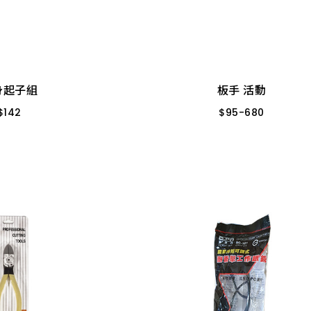
板手 活動
身起子組
$
95
-
680
$
142
１８”
１５”
１０”
８”
CS 棘輪
１２”
身起子組
板手 活動
$
142
$
95
-
680