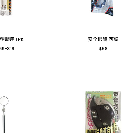
塑膠用TPK
安全眼鏡 可調
69
-
318
$
58
163 密合７"
透明 703/SG-101
-116 密合６"
塑膠用TPK
安全眼鏡 可調
69
-
318
$
58