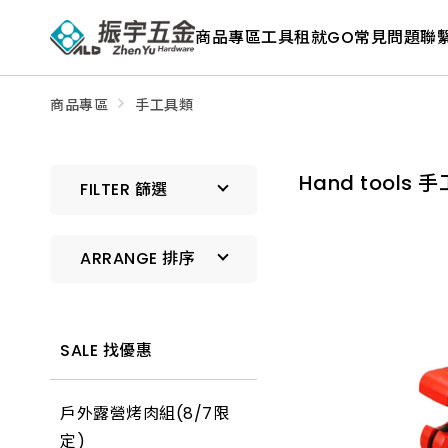
ALD
Shop
商品專區
工具租就GO
常見問題
聯
商
品
專
區
－
商品專區
手工具類
五
金
工
具、
Hand tools 
水
FILTER 篩選
電
材
料、
修
ARRANGE 排序
繕
材
料
全
預設排序
館
瀏
SALE 找優惠
覽
上架時間 由新到舊
戶外露營烤肉組(8/7限
上架時間 由舊到新
定)