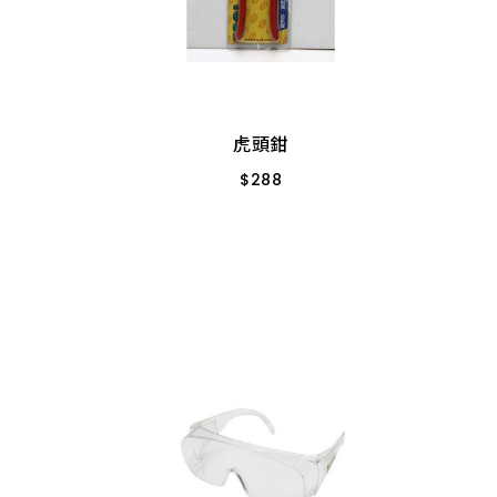
虎頭鉗
$
288
６”
Ｆ_111 可剪鋼索
虎頭鉗
$
288