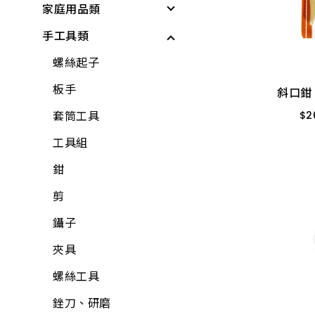
家庭用品類
個人清潔衛生用品
居家生活
戶外遮陽
緊急照明與多功能工
斜口鉗 
具
手工具類
居家生活
所有商品
夏季防護
個人清潔衛生用品
$
2
基本工具與應變器材
雨具
夏日清爽
衛浴用品
螺絲起子
AAF-
繩索與固定材料
廚房用具
所有商品
洗衣、晾曬用品
板手
AAF
斜口鉗 
個人防護與安全
蓮蓬頭、沖洗器
廚房用品
套筒工具
$
2
儲水與應急用品
電動起子機
保鮮膜、保鮮盒、保
工具組
所有商品
鮮袋
水泥砂、填縫劑
鉗
水壺、水杯、水瓶
稀釋劑
剪
打火機、瓦斯爐
木器漆
鑷子
折疊桌、椅、收納櫃
工具組
夾具
水桶、垃圾桶、油桶
水龍頭組
螺絲工具
水盆、腳桶
加壓機、抽水機
銼刀、研磨