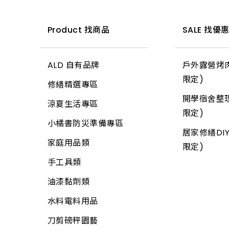
PVC管接頭
高空安全帶
釘類
啟電器
Product 找商品
SALE 找優
工地安全、警示
門板附件
捕蚊燈、殺菌燈
繩
門栓
電池、電池盒
ALD 自有品牌
戶外露營烤肉
手套
其他鎖類
電錶
限定)
修繕精選專區
指套、臂套、頭巾
鋼材
開關、插座、蓋板
開學宿舍整理
涼夏生活專區
口罩、防毒面具
扣件
限定)
安全開關
小橘書防災準備專區
安全帽
門鎖
居家修繕DIY
開關箱、接線盒
家庭用品類
限定)
安全鞋
門檔、戶檔
插頭
手工具類
帆布
其它鎖類
變壓器
油漆黏劑類
推車
鋁門附件
電源線(功能)
水料電料用品
所有商品
取(把)手、取珠
延長線
刀剪磅秤園藝
滑軌、軌道配件