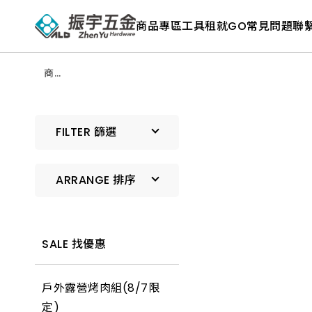
ALD
Shop
商品專區
工具租就GO
常見問題
聯
商
品
專
區
－
商品
五
專區
金
工
具、
水
FILTER 篩選
電
材
料、
修
ARRANGE 排序
繕
材
料
全
預設排序
館
瀏
SALE 找優惠
覽
上架時間 由新到舊
戶外露營烤肉組(8/7限
上架時間 由舊到新
定)