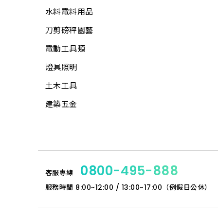
鉗
文具用品
水管夾具(管束、管
加壓機、抽水機
水料電料用品
鑿刀
線材
電線
夾)
包裝材料
所有商品
刀剪磅秤園藝
各式木柄
木材
電鑽附件
水管(軟管)
休閒娛樂
電動工具類
電動工具附件
板材
螺絲.壁虎(膨脹螺絲)
不銹鋼(銅)接頭
露營用品
燈具照明
工具袋
網材
所有商品
PVC管、鐵管
戶外烤肉
土木工具
S腰帶
水電角鋼
PVC管接頭
科學玩具
建築五金
高空安全帶
釘類
啟電器
小家電
工地安全、警示
門板附件
捕蚊燈、殺菌燈
時鐘、閙鐘
繩
門栓
電池、電池盒
雨具、海灘傘
手套
其他鎖類
0800-495-888
電錶
客服專線
梯
指套、臂套、頭巾
鋼材
服務時間
8:00~12:00 / 13:00~17:00（例假日公休）
開關、插座、蓋板
所有商品
口罩、防毒面具
扣件
安全開關
安全帽
門鎖