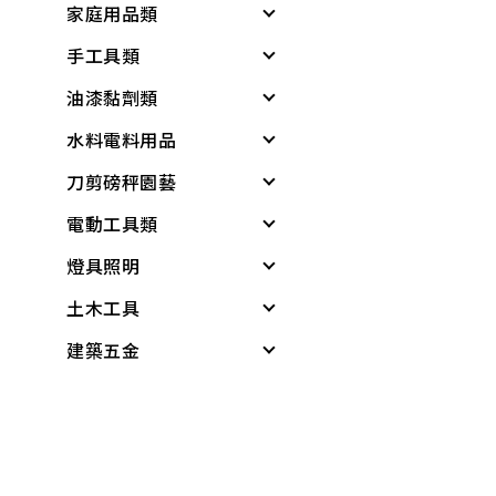
家庭用品類
個人清潔衛生用品
居家生活
戶外遮陽
緊急照明與多功能工
具
手工具類
居家生活
所有商品
夏季防護
個人清潔衛生用品
基本工具與應變器材
油漆黏劑類
雨具
夏日清爽
衛浴用品
螺絲起子
繩索與固定材料
水料電料用品
廚房用具
所有商品
洗衣、晾曬用品
板手
黏劑
個人防護與安全
刀剪磅秤園藝
蓮蓬頭、沖洗器
廚房用品
套筒工具
塑鋼土
水龍頭組
儲水與應急用品
電動工具類
電動起子機
保鮮膜、保鮮盒、保
工具組
矽利康、填縫劑
龍頭組附件
各式剪刀
所有商品
鮮袋
燈具照明
水泥砂、填縫劑
鉗
稀釋劑
蓮蓬頭、沖洗器
各式刀具
電動工具
水壺、水杯、水瓶
土木工具
稀釋劑
剪
水泥漆、乳膠漆
水龍頭
磅秤、電子秤
電鑽
其他燈具
打火機、瓦斯爐
建築五金
木器漆
鑷子
調合漆、油漆
外牙、三通
花盆
電鑽附件
感應燈具
無塵室商品
折疊桌、椅、收納櫃
工具組
夾具
木器漆
水栓附件
培養土
電動起子機
投光燈器
測量尺
桌墊、地墊
水桶、垃圾桶、油桶
水龍頭組
螺絲工具
噴漆
鋼絲軟管
肥料
免出力錘鑽
燈具
水平
桌板附件
水盆、腳桶
加壓機、抽水機
銼刀、研磨
防水漆
面盆、水槽
噴水壺
電動板手、附件
燈管
木工筆
書櫃附件