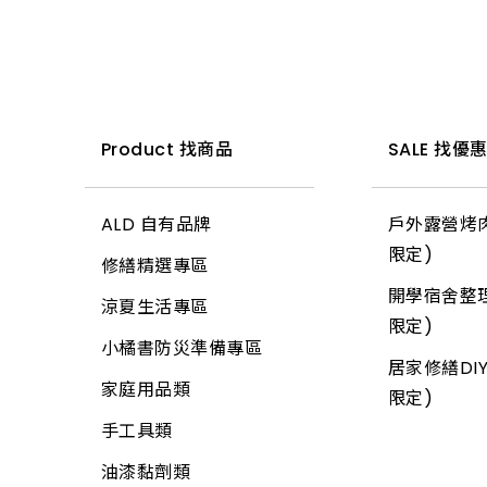
置物收納
包裝材料
鐵工用品
防壁癌、除霉
流理台附件
園藝用具
電動刻模機
小夜燈、燈條、網燈
切割刀具
掛架
巧拼墊、地墊
平面砂輪機、切斷
其他手工具
水泥砂、填縫劑
面盆附件
寵物用品
平面砂輪機、切斷
燈頭
木工手工具
三角架
機、附件
清掃用具
機、附件
工具箱、零件盒
油漆工具
排水口、地板落水
驅除害蟲用具
燈泡
鋸子
其他腳架、掛架
各式剪刀
清潔劑
木機具、附件
清洗劑
黏劑工具
馬桶、水箱附件
捕蟲網
小燈泡
鏟、扒
天花板
Product 找商品
SALE 找優
ALD延長線
芳香、除臭、除濕劑
測距儀、水平儀
吊掛用品
研磨工具
鏡箱
防曬用品
所有商品
推水、土平、杓
地磚
油漆工具
防蟲、殺蟲劑
砂輪機、附件
ALD 自有品牌
戶外露營烤肉
輪
牛油、潤滑油
抽排風機
固定繩、鍊
錘
玻璃
限定)
矽利康、填縫膠
消毒、殺菌
毛輪機、附件
修繕精選專區
護具
所有商品
逆滲透、淨水器、過
所有商品
土地界標
信箱
開學宿舍整理
氣動工具、附件
居家生活
濾器、逆滲透配件
吸塵器、附件
涼夏生活專區
所有商品
彎筋拉桿
鉤類
限定)
逆滲透、淨水器、過
居家安全
熱水器、附件
農機具、附件
小橘書防災準備專區
畚箕
螺絲
居家修繕DIY
濾器、逆滲透附件
3C用品
洗衣機附件
其它電動工具
家庭用品類
抹刀、推刀
自功螺絲
限定)
清掃用具
冷氣、電視搖控器
冷氣附件
焊接機具、附件
手工具類
補杯、漆刀
壁虎(膨脹螺絲)
塑鋼土
汽、機車用品
水塔、水塔附件
氣動工具、附件
油漆黏劑類
水泥、磁磚用具
板模線材