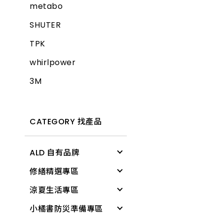
metabo
SHUTER
TPK
whirlpower
3M
CATEGORY 找產品
ALD 自有品牌
修繕精選專區
清潔用具
涼夏生活專區
電燈
修繕工具
小橘書防災準備專區
文具用品
工作防護
涼感降溫