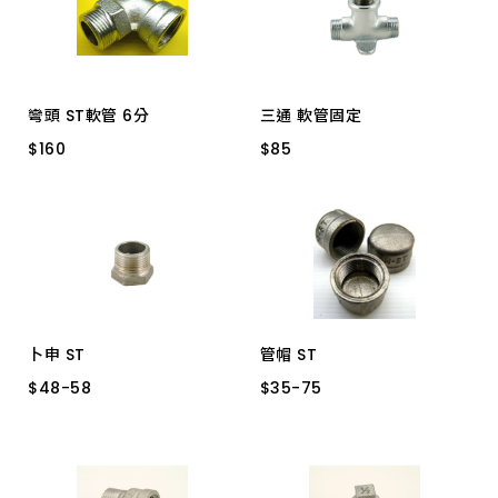
4分 40MM 5036*40
4分 35MM 5036-35
彎頭 ST軟管 6分
三通 軟管固定
$
$
160
160
$
$
85
85
6分
4分 5078-5
卜申 ST
管帽 ST
$
$
48
48
-
-
58
58
$
$
35
35
-
-
75
75
3/4"= *1/2"
1" *3/4"
1"
3/4"
1/2"
1" *1/2"