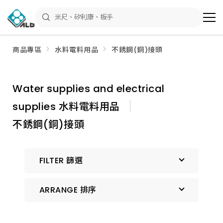
ALD
Shop
商
品
專
區
商品專區
水料電料用品
不銹鋼(銅)接頭
－
五
金
工
具、
Water supplies and electrical
水
電
supplies 水料電料用品
材
料、
修
不銹鋼(銅)接頭
繕
材
料
全
FILTER 篩選
館
瀏
覽
ARRANGE 排序
預設排序