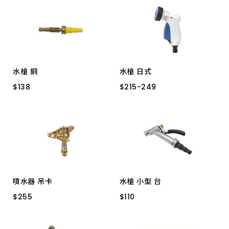
上架時間 由新到舊
上架時間 由舊到新
水槍 銅
水槍 日式
產品價格 從低到高
$
$
138
138
$
$
215
215
-
-
249
249
直型 A-301
四段 YM77943 前控小型
產品價格 從高到低
五段 YM77852 按壓式
噴水器 吊卡
水槍 小型 台
$
$
255
255
$
$
110
110
4 分 雙 NB106
N965