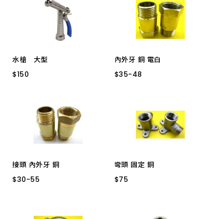
水槍 大型
內外牙 銅 電白
$
$
150
150
$
$
35
35
-
-
48
48
2060 吊卡
40MM 5036-40C
35MM 5036-35C
30MM 5036-30C
接頭 內外牙 銅
彎頭 固定 銅
$
$
30
30
-
-
55
55
$
$
75
75
5036-50 4分50MM
4 分 5078-4
4分 28MM 5036*30