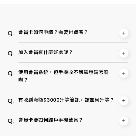
Q.
會員卡如何申請？需要付費嗎？
成為振宇五金會員請至會員中心註冊，完全
Q.
A.
加入會員有什麼好處呢？
免費。
1. 申辦一般會員：註冊完成後，即可成為一般會員，且無
Q.
A.
使用會員系統，但手機收不到驗證碼怎麼
1.一般會員：享有紅利點數累積。
使用效期限制。
辦？
2.VIP會員：消費可享商品95折優惠(已特價、量販價、
2. 一般會員升等VIP會員：一般會員消費累計滿
促銷品除外)並享有紅利點數累積、折抵等優惠。
NT$3,000元(含) 並至基本資料管理填寫完整的會員資
常見的狀況
料，即可永久升等為VIP會員。
Q.
A.
有收到滿額$3000升等簡訊，該如何升等？
※請於消費結帳前出示數位卡條碼，以享有優惠及累積紅
註：1.消費累計無效期限制。2.會員完成基本資料，升等
1.手機門號設定「拒收企業簡訊」之功能
利點數，亦可提供聯絡電話查詢卡號。
於1小時後生效。
門號持有者聯絡所屬電信業者客服 (可透過電話、門市櫃
Q.
A.
會員卡要如何歸戶手機載具？
至【基本資料管理】修改您的個人資料，填寫職業、地
台或是網路會員平台等)，經過身份核對後即可取消。
址、E-mail (填寫完畢系統於1小時後自動升等)。
※歡迎
立即註冊