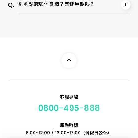
Q.
A.
紅利點數如何累積？有使用期限？
2.手機訊號不佳或信號壅塞皆導致無法收取驗證碼
登入會員後，點選【發票歸戶】前往「財政部電子發票整
建議移動至訊號通順良好的地方再次點擊【取得驗證
合服務平台」。
碼】，或者稍後再進行操作。
請依照平台提示進行會員發票載具歸戶作業。
A.
1. 累積：單筆消費滿100元，即累積1點，滿200元，累積
完成歸戶後，將由該平台進行發票對獎與領獎相關通知及
2點，以此類推；未滿100元的部分則無法累積。
3.簡訊被判定為廣告訊息
作業。
2. 期限：當年度消費所累積之紅利點數，將於次年7月1
請確認您的手機是否有安裝「電話辨識APP」，若有設定
日清除歸零，例：113年度消費所累積之紅利點數將於114
至黑名單，請解除封鎖，避免簡訊接收失敗。
年7月1日清除歸零。
4.手機「勿擾模式」會導致簡訊接收失敗
請調整手機設定。
5.手機儲存空間已滿，故無法接收簡訊
請確認手機儲存空間。
客服專線
0800-495-888
服務時間
8:00~12:00 / 13:00~17:00（例假日公休）