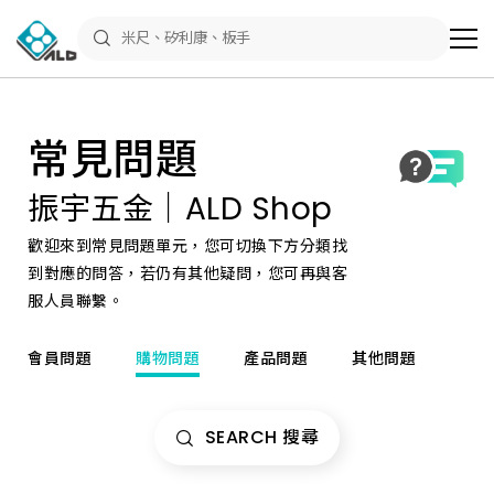
常
見
問
題
｜
振
宇
五
常見問題
金
ALD
Shop
振宇五金｜ALD Shop
五
金
線
歡迎來到常見問題單元，您可切換下方分類找
上
購
到對應的問答，若仍有其他疑問，您可再與客
物
服人員聯繫。
說
明
會員問題
購物問題
產品問題
其他問題
SEARCH 搜尋