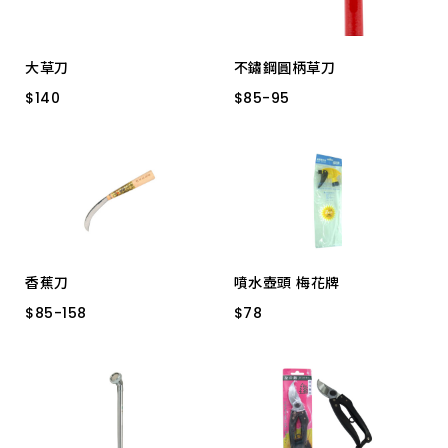
大草刀
不鏽鋼圓柄草刀
$
$
140
140
$
$
85
85
-
-
95
95
極才鋒 A05
小 HO-9254
大 HO-9253
香蕉刀
噴水壺頭 梅花牌
$
$
85
85
-
-
158
158
$
$
78
78
雙龍 中
雙龍 大
2cc 耐酸鹼