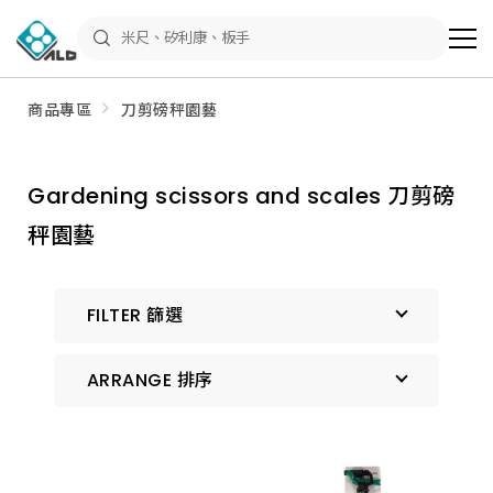
ALD
Shop
商
品
專
區
商品專區
刀剪磅秤園藝
－
五
金
工
具、
Gardening scissors and scales 刀剪磅
水
電
秤園藝
材
料、
修
繕
材
FILTER 篩選
料
全
館
瀏
ARRANGE 排序
覽
預設排序