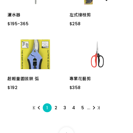
灑水器
左式接枝剪
$
$
195
195
-
-
365
365
$
$
258
258
附開關 124K
直型 123
FR-7 ８"
超輕量園芸鋏 弧
專業花藝剪
$
$
192
192
$
$
358
358
150MM 66-130白鐵
S532P 155mm
...
1
2
3
4
5
S532 155mm