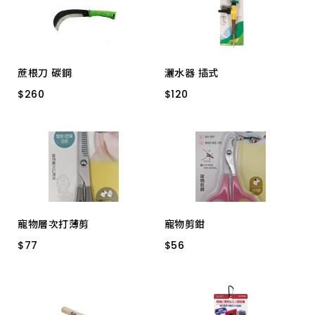
上架時間 由新到舊
上架時間 由舊到新
蔗根刀 碳鋼
灑水器 插式
產品價格 從低到高
$
$
260
260
$
$
120
120
膠柄
360度 W-31
產品價格 從高到低
寵物層次打薄剪
寵物剪鉗
$
$
77
77
$
$
56
56
KT7511
KT7512