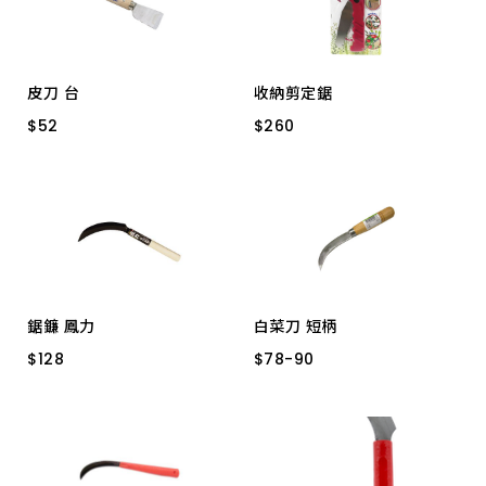
皮刀 台
收納剪定鋸
$
$
52
52
$
$
260
260
秀次
3L DS-OT003
鋸鐮 鳳力
白菜刀 短柄
$
$
128
128
$
$
78
78
-
-
90
90
11C 白鋼
6038 黑鐵
6067 白鐵