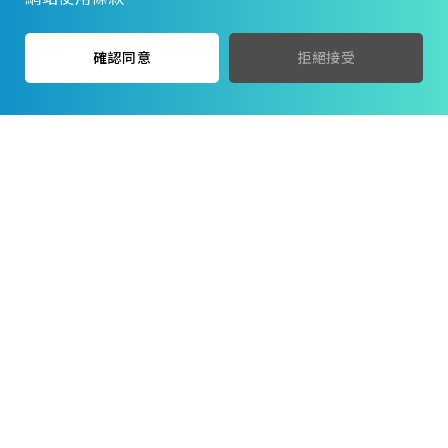
鎖式紮帶 台製 黑
鉛線鉤
確認同意
拒絕接受
$
$
17
17
$
$
12
12
2.5_100MM 荷:8kg
電白 長25CM
山根兩用翻仔鉤
枕木釘 ＊ 白鐵
$
$
45
45
$
$
8
8
電白 28CM
5/16*1-3/4"5H/盒