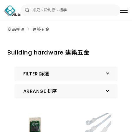
ALD
Shop
商
品
專
區
商品專區
建築五金
－
五
金
工
具、
Building hardware 建築五金
水
電
材
料、
修
FILTER 篩選
繕
材
料
ARRANGE 排序
全
館
瀏
覽
預設排序
上架時間 由新到舊