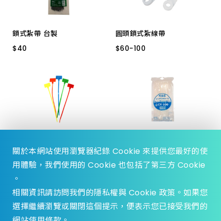
上架時間 由舊到新
鎖式紮帶 台製
圓頭鎖式紮線帶
產品價格 從低到高
$
$
40
40
$
$
60
60
-
-
100
100
3.5*150mm 黑色
4.8*198 白色
產品價格 從高到低
3.5*162 白色
彩色標牌紮線帶
鎖式紮帶 台製 白
關於本網站使用瀏覽器紀錄 Cookie 來提供您最好的使
$
$
175
175
$
$
17
17
-
-
18
18
用體驗，我們使用的 Cookie 也包括了第三方 Cookie
3_150MM
2.5－ 100MM
。
2.5－ 80MM
相關資訊請訪問我們的隱私權與 Cookie 政策。如果您
選擇繼續瀏覽或關閉這個提示，便表示您已接受我們的
網站使用條款。