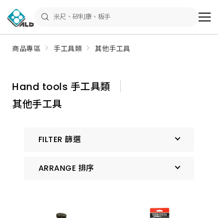
ALD
Shop
商
品
專
區
商品專區
手工具類
其他手工具
－
五
金
工
具、
Hand tools 手工具類
水
電
其他手工具
材
料、
修
繕
材
FILTER 篩選
料
全
館
瀏
ARRANGE 排序
覽
預設排序