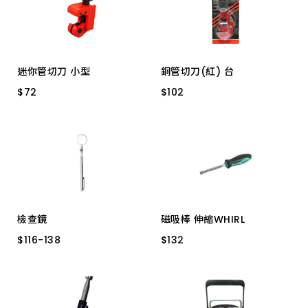
上架時間 由新到舊
上架時間 由舊到新
迷你管切刀 小型
銅管切刀(紅) 台
產品價格 從低到高
$
$
72
72
$
$
102
102
YC-280 特價
3MM-28MM YC-277
產品價格 從高到低
檢查鏡
磁吸棒 伸縮WHIRL
$
$
116
116
-
-
138
138
$
$
132
132
MP-1211A 410mm
60mm~440mm
MP-1211D 445mm