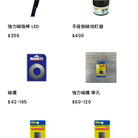
強力磁吸棒 LED
手提脫磁拾釘器
$
$
306
306
$
$
400
400
MP-1213G
手提脫磁拾釘器
磁鐵
強力磁鐵 帶孔
$
$
42
42
-
-
165
165
$
$
60
60
-
-
120
120
小
特小
大
中
20*5-5*8 喇叭孔
22*8-5*12 喇叭孔
30*5-5 直孔