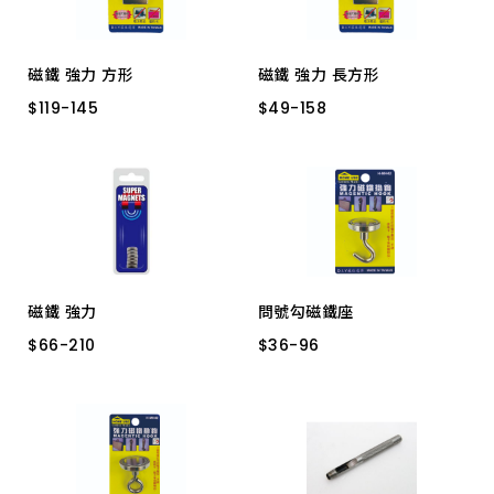
磁鐵 強力 方形
磁鐵 強力 長方形
$
$
119
119
-
-
145
145
$
$
49
49
-
-
158
158
25*25*10
30*30*10
30*15*05
40*25*10
40*25*5
30*15*03
磁鐵 強力
問號勾磁鐵座
$
$
66
66
-
-
210
210
$
$
36
36
-
-
96
96
13* 2MM 白金 6入
E20 20MM 9KG
22*10MM 白金 1入
可承受 5KG
06*04MM 白金 6入
E16 16MM 6KG
E25 25MM 22KG