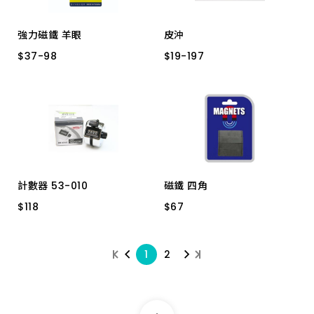
強力磁鐵 羊眼
皮沖
$
$
37
37
-
-
98
98
$
$
19
19
-
-
197
197
F16 16MM 6KG
5/32"
1/8"
1/4"
F25 25MM 22KG
5/16"
1/2"
5/8"
F20 20MM 9KG
7/16"
3/16"
F32 32MM 34KG
3/8"
3/4"
計數器 53-010
磁鐵 四角
$
$
118
118
$
$
67
67
手按式 四字
4入
1
2