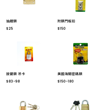
抽屜鎖
附鎖門板扣
$
$
25
25
$
$
150
150
鐵片
16-666 ３"
按鍵鎖 吊卡
美國海關密碼鎖
$
$
83
83
-
-
98
98
$
$
150
150
-
-
180
180
35M/M
40M/M
S22-336 ABS TSA
S22-335 金屬 TSA