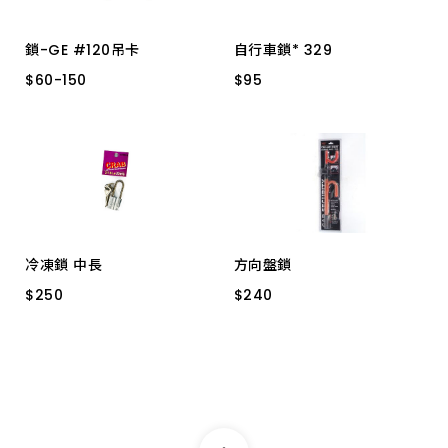
鎖-GE #120吊卡
自行車鎖* 329
$
$
60
60
-
-
150
150
$
$
95
95
30M/M
35M/M
E18 3尺 鋼索
50M/M
40M/M
25M/M
20M/M
冷凍鎖 中長
方向盤鎖
$
$
250
250
$
$
240
240
30MM CRAB
6008A