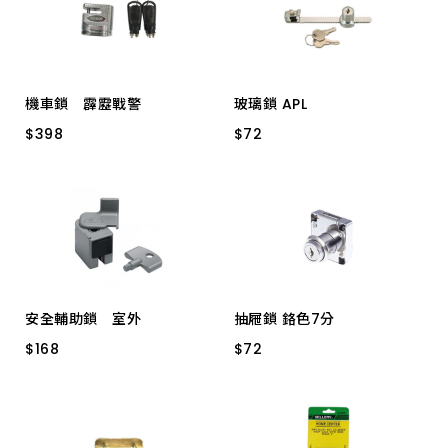
上架時間 由新到舊
上架時間 由舊到新
機車鎖 霹靂戰警
玻璃鎖 APL
產品價格 從低到高
$
$
398
398
$
$
72
72
MS-12 蝶盤鎖
台製
產品價格 從高到低
安全輔助鎖 室外
抽屜鎖 鉻色7分
$
$
168
168
$
$
72
72
CY-120S 銀色
RS1049 19*22