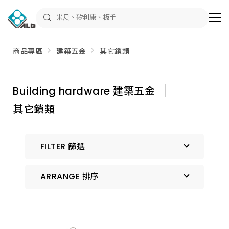
ALD
Shop
商
品
專
區
商品專區
建築五金
其它鎖類
－
五
金
工
具、
Building hardware 建築五金
水
電
其它鎖類
材
料、
修
繕
材
FILTER 篩選
料
全
館
瀏
ARRANGE 排序
覽
預設排序