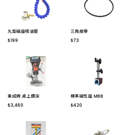
上架時間 由新到舊
上架時間 由舊到新
丸型磁座噴油管
三角皮帶
產品價格 從低到高
$
$
199
199
$
$
73
73
S-1
M20.5
M20
M21
產品價格 從高到低
東成牌 桌上鑽床
標準磁性座 MBB
$
$
3,460
3,460
$
$
420
420
TCF4113
車床用60KG附另件