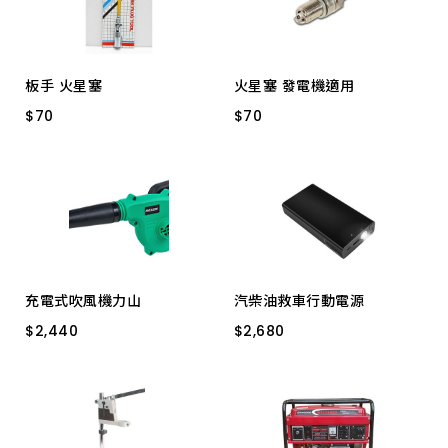
板手 火星塞
火星塞 發電機適用
$
$
70
70
$
$
70
70
Ｔ型21 M/M
NST/ F5TC 22MM
Ｔ型16 M/M
充電式吹風機力山
汽柴油救車行動電源
$
$
2,440
2,440
$
$
2,680
2,680
BW28 20V*2.0AH