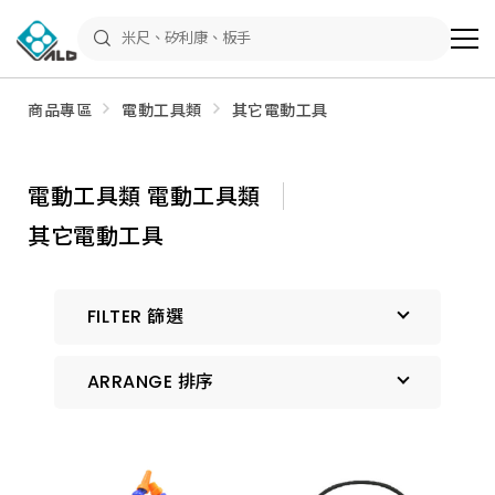
ALD
Shop
商
品
專
區
商品專區
電動工具類
其它電動工具
－
五
金
工
具、
電動工具類 電動工具類
水
電
其它電動工具
材
料、
修
繕
材
FILTER 篩選
料
全
館
瀏
ARRANGE 排序
覽
預設排序