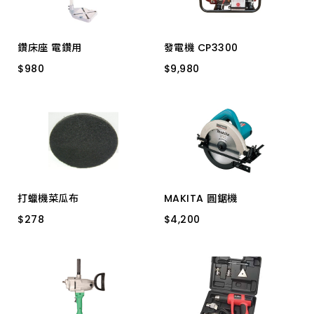
鑽床座 電鑽用
發電機 CP3300
$
$
980
980
$
$
9,980
9,980
兩用型
3300W(110/220V)
打蠟機菜瓜布
MAKITA 圓鋸機
$
$
278
278
$
$
4,200
4,200
11.0
5806B1