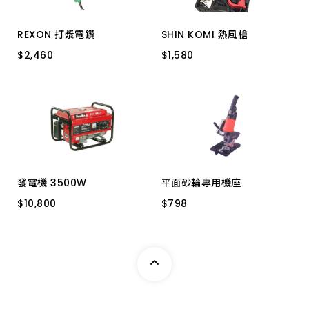
REXON 打漿電鑽
SHIN KOMI 熱風槍
$
$
2,460
2,460
$
$
1,580
1,580
MX130R 800W
SK-HG1300K
發電機 3500W
平面砂輪專用機座
$
$
10,800
10,800
$
$
798
798
SK3.5G(3500) 手拉
DK-L100K