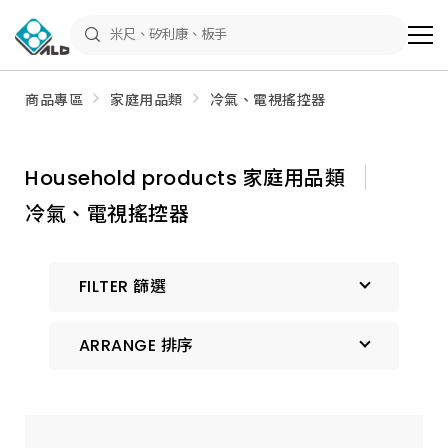
ALD
Shop
商
品
專
區
商品專區
家庭用品類
冷氣、電視搖控器
－
五
金
工
具、
Household products 家庭用品類
水
電
冷氣、電視搖控器
材
料、
修
繕
材
FILTER 篩選
料
全
館
瀏
ARRANGE 排序
覽
預設排序