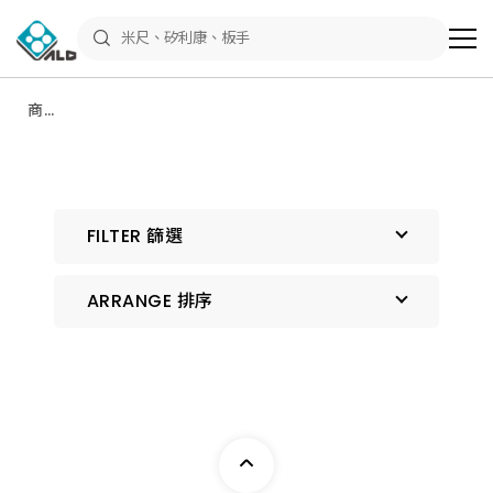
ALD
Shop
商
品
專
區
商品
－
專區
五
金
工
具、
水
電
FILTER 篩選
材
料、
修
繕
ARRANGE 排序
材
料
全
館
預設排序
瀏
覽
上架時間 由新到舊
上架時間 由舊到新