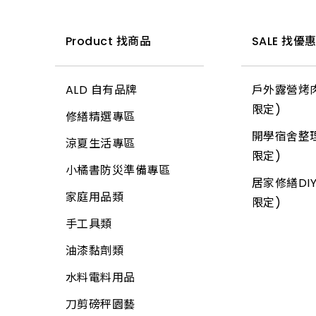
指套、臂套、頭巾
鋼材
電話、電視用品
Product 找商品
SALE 找優
口罩、防毒面具
扣件
工業電扇
安全帽
門鎖
家用電扇
ALD 自有品牌
戶外露營烤肉
安全鞋
門檔、戶檔
所有商品
限定)
修繕精選專區
帆布
其它鎖類
開學宿舍整理
涼夏生活專區
推車
鋁門附件
限定)
小橘書防災準備專區
所有商品
取(把)手、取珠
居家修繕DIY
家庭用品類
限定)
滑軌、軌道配件
手工具類
衛浴五金
油漆黏劑類
安全防護
水料電料用品
防滑、保護墊
刀剪磅秤園藝
鉸鍊、丁雙、搗擺丁