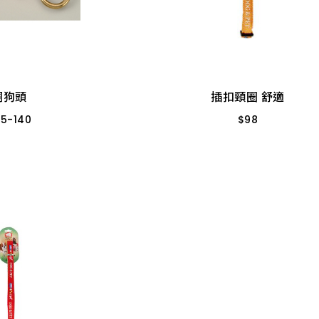
銅狗頭
55
-
140
插扣頸圈 舒適
$
98
5025B-1/2" (中)
B-3/4" (大)
6分
B-1-1/4" 特大
銅狗頭
插扣頸圈 舒適
5B-1" (大大)
55
-
140
$
98