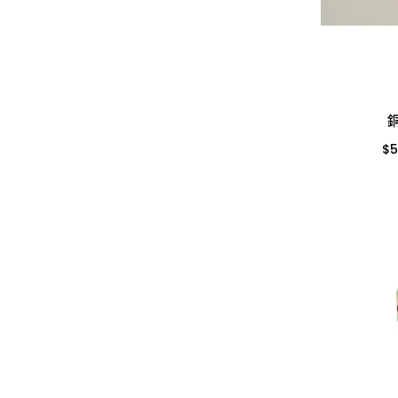
電動起子機
投光燈器
測量尺
桌墊、地墊
鉗
文具用品
水管夾具(管束、管
$
免出力錘鑽
燈具
水平
桌板附件
電線
夾)
包裝材料
電動板手、附件
燈管
木工筆
書櫃附件
電鑽附件
水管(軟管)
709-3/8" (小)
休閒娛樂
225
電動刻模機
小夜燈、燈條、網燈
切割刀具
掛架
螺絲.壁虎(膨脹螺絲)
不銹鋼(銅)接頭
露營用品
225
平面砂輪機、切斷
燈頭
木工手工具
三角架
22
所有商品
PVC管、鐵管
$
戶外烤肉
機、附件
燈泡
鋸子
其他腳架、掛架
PVC管接頭
科學玩具
木機具、附件
小燈泡
鏟、扒
天花板
啟電器
小家電
測距儀、水平儀
所有商品
推水、土平、杓
地磚
捕蚊燈、殺菌燈
時鐘、閙鐘
砂輪機、附件
錘
玻璃
電池、電池盒
雨具、海灘傘
毛輪機、附件
土地界標
信箱
電錶
梯
吸塵器、附件
彎筋拉桿
鉤類
開關、插座、蓋板
所有商品
農機具、附件
畚箕
螺絲
安全開關