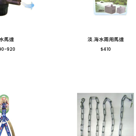
水馬達
淡.海水兩用馬達
90
-
920
$
410
PH_1000型
L-180 桌上小魚缸
H_2200型
水馬達
淡.海水兩用馬達
90
-
920
$
410