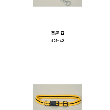
首鍊 亞
$
21
-
42
焊
6#
10#
8#
首鍊 亞
$
21
-
42