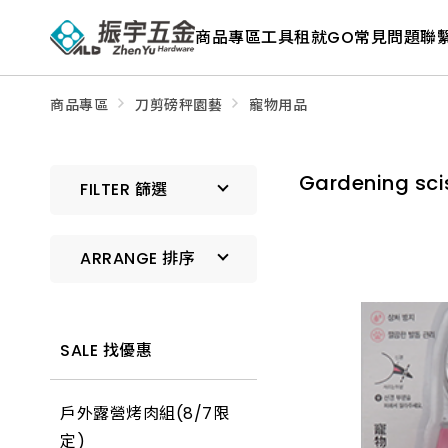
ALD
Shop
商品專區
工具租就GO
常見問題
聯
商
品
專
區
－
商品專區
刀剪磅秤園藝
寵物用品
五
金
工
具、
Gardening s
水
FILTER 篩選
電
材
料、
修
ARRANGE 排序
繕
材
料
全
預設排序
館
瀏
SALE 找優惠
覽
上架時間 由新到舊
戶外露營烤肉組(8/7限
上架時間 由舊到新
定)