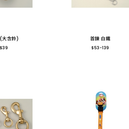
 (大含鈴)
首鍊 白鐵
$
39
$
53
-
139
5個/包
06# 焊
08# 焊
10# 
 (大含鈴)
首鍊 白鐵
$
39
$
53
-
139