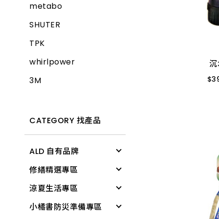
metabo
沉
SHUTER
$
3
TPK
PH_400型
whirlpower
P
沉
$
3
3M
CATEGORY 找產品
ALD 自有品牌
修繕精選專區
清潔用具
涼夏生活專區
電燈
修繕工具
小橘書防災準備專區
文具用品
工作防護
涼感降溫