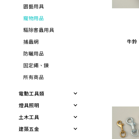
置物收納
包裝材料
鐵工用品
防壁癌、除霉
流理台附件
園藝用具
牛鈴
巧拼墊、地墊
平面砂輪機、切斷
其他手工具
水泥砂、填縫劑
面盆附件
寵物用品
機、附件
清掃用具
工具箱、零件盒
油漆工具
排水口、地板落水
驅除害蟲用具
各式剪刀
清潔劑
牛鈴
清洗劑
黏劑工具
馬桶、水箱附件
捕蟲網
ALD延長線
芳香、除臭、除濕劑
吊掛用品
研磨工具
鏡箱
防曬用品
油漆工具
防蟲、殺蟲劑
輪
牛油、潤滑油
抽排風機
固定繩、鍊
矽利康、填縫膠
消毒、殺菌
護具
所有商品
逆滲透、淨水器、過
所有商品
氣動工具、附件
居家生活
濾器、逆滲透配件
所有商品
電動工具類
逆滲透、淨水器、過
居家安全
熱水器、附件
燈具照明
電動工具
濾器、逆滲透附件
3C用品
洗衣機附件
土木工具
電鑽
其他燈具
清掃用具
冷氣、電視搖控器
冷氣附件
建築五金
電鑽附件
感應燈具
無塵室商品
塑鋼土
汽、機車用品
水塔、水塔附件