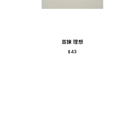
首鍊 理想
$
43
105#卡式頸帶1
首鍊 理想
$
43