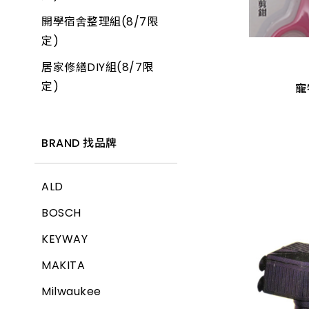
開學宿舍整理組(8/7限
寵
產品價格 從低到高
定)
居家修繕DIY組(8/7限
產品價格 從高到低
K
定)
寵
BRAND 找品牌
ALD
BOSCH
KEYWAY
MAKITA
Milwaukee