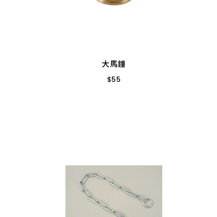
大馬鐘
$
55
目
10枚/包
6尺
大馬鐘
 中目鐵
$
55