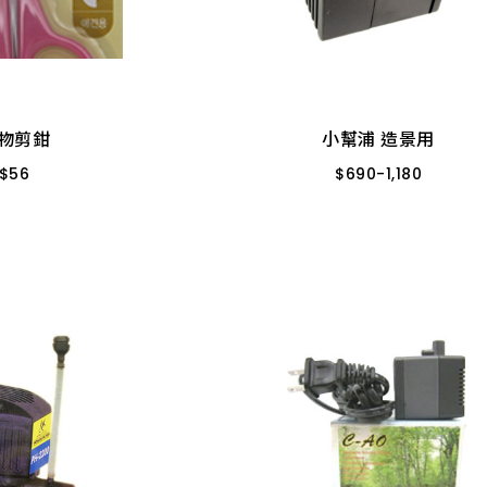
物剪鉗
小幫浦 造景用
$
56
$
690
-
1,180
T7512
L-2500
L-650
物剪鉗
小幫浦 造景用
$
56
$
690
-
1,180