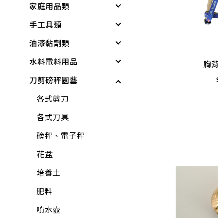
家庭用品類
個人清潔衛生用品
居家生活
戶外遮陽
緊急照明與多功能工
具
胸背
手工具類
居家生活
所有商品
夏季防護
個人清潔衛生用品
基本工具與應變器材
油漆黏劑類
雨具
夏日清爽
衛浴用品
螺絲起子
繩索與固定材料
水料電料用品
廚房用具
所有商品
洗衣、晾曬用品
板手
黏劑
胸背
個人防護與安全
刀剪磅秤園藝
蓮蓬頭、沖洗器
廚房用品
套筒工具
塑鋼土
水龍頭組
儲水與應急用品
電動起子機
保鮮膜、保鮮盒、保
工具組
矽利康、填縫劑
龍頭組附件
各式剪刀
所有商品
鮮袋
水泥砂、填縫劑
鉗
稀釋劑
蓮蓬頭、沖洗器
各式刀具
水壺、水杯、水瓶
稀釋劑
剪
水泥漆、乳膠漆
水龍頭
磅秤、電子秤
打火機、瓦斯爐
木器漆
鑷子
調合漆、油漆
外牙、三通
花盆
折疊桌、椅、收納櫃
工具組
夾具
木器漆
水栓附件
培養土
水桶、垃圾桶、油桶
水龍頭組
螺絲工具
噴漆
鋼絲軟管
肥料
水盆、腳桶
加壓機、抽水機
銼刀、研磨
防水漆
面盆、水槽
噴水壺