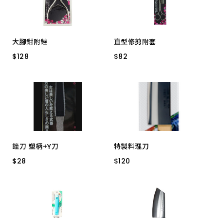
大腳鉗附銼
直型修剪附套
$
$
128
128
$
$
82
82
LS2806 不鏽鋼
LS2252 鍛造
銼刀 塑柄+Y刀
特製料理刀
$
$
28
28
$
$
120
120
LS2534 6吋
尖 HO-9930
平 HO-9929