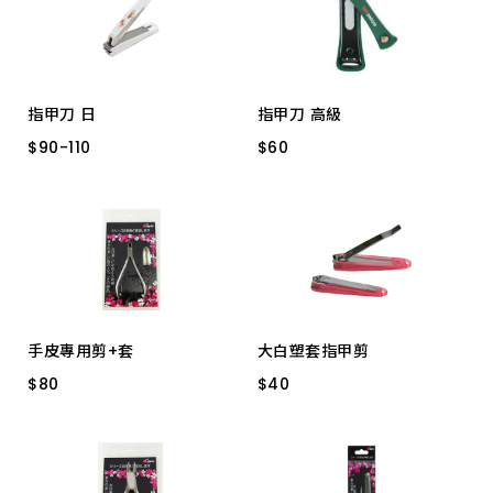
上架時間 由新到舊
上架時間 由舊到新
指甲刀 日
指甲刀 高級
產品價格 從低到高
$
$
90
90
-
-
110
110
$
$
60
60
KE-0031
CW939 大
產品價格 從高到低
KE-0042 300S
手皮專用剪+套
大白塑套指甲剪
$
$
80
80
$
$
40
40
LS2801
LC2439