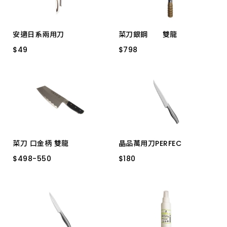
安適日系兩用刀
菜刀銀鋼 雙龍
$
$
49
49
$
$
798
798
22.5x4cm
3012E 木柄 尖厚
菜刀 口金柄 雙龍
晶品萬用刀PERFEC
$
$
498
498
-
-
550
550
$
$
180
180
D8009E 台製 角厚
HF-85003
D8010E 大尖薄
D8012E 尖厚