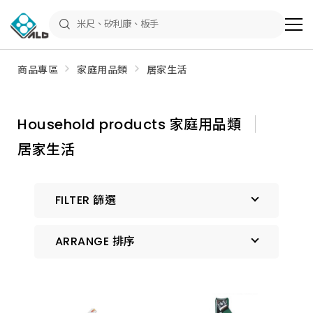
ALD
Shop
商
品
專
區
商品專區
家庭用品類
居家生活
－
五
金
工
具、
Household products 家庭用品類
水
電
居家生活
材
料、
修
繕
材
FILTER 篩選
料
全
館
瀏
ARRANGE 排序
覽
預設排序