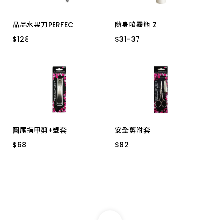
晶品水果刀PERFEC
隨身噴霧瓶 Z
$
$
128
128
$
$
31
31
-
-
37
37
HF-85005
30ml HDPE #2
60ml HDPE #2
100ml HDPE #2
圓尾指甲剪+塑套
安全剪附套
$
$
68
68
$
$
82
82
LC2475 不鏽鋼
LS2251 鍛造