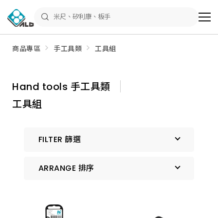
ALD
Shop
商
品
專
區
商品專區
手工具類
工具組
－
五
金
工
具、
Hand tools 手工具類
水
電
工具組
材
料、
修
繕
材
FILTER 篩選
料
全
館
瀏
ARRANGE 排序
覽
預設排序