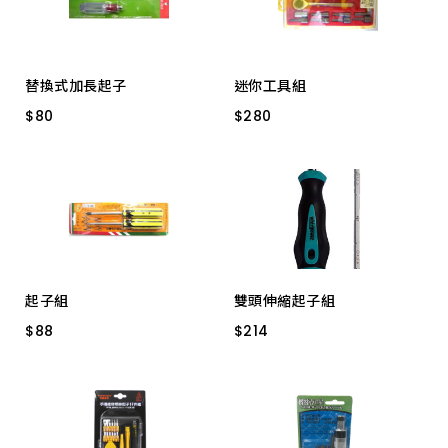
替換式加長起子
迷你工具組
$
$
80
80
$
$
280
280
雙頭+ -
CF-9407 22PC
起子組
雙頭伸縮起子組
$
$
88
88
$
$
214
214
6" ２入 5mm*6" + -
96-8602/ 2支組BIT
CF3002
3" ２入 5mm*3" + -