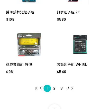
雙頭接桿短起子組
打擊起子組 KT
$
$
108
108
$
$
580
580
96-8502/ 2支組BIT
4108FR 6支組
迷你套筒組 特價
套筒起子組 WHIRL
$
$
96
96
$
$
540
540
803-13 13PC
31pcs/組 台製
1
2
3