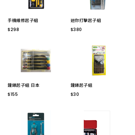
CF3001
4"２入 6mm*4" + -
CF2056
手機維修起子組
迷你打擊起子組
$
$
298
298
$
$
380
380
WHT-004
CK-4006-3(6.35mm)
鐘錶起子組 日本
鐘錶起子組
$
$
155
155
$
$
30
30
30-610 ± 6入
GG-66 6PCS/組