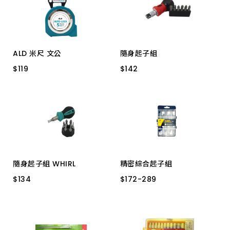
上架時間 由新到舊
上架時間 由舊到新
ALD 米尺 文公
隨身起子組
產品價格 從低到高
$
$
119
119
$
$
142
142
TD 5M 19mm
6PCS 棘輪
產品價格 從高到低
隨身起子組 WHIRL
精密綜合起子組
$
$
134
134
$
$
172
172
-
-
289
289
7PCS
50154 6件組
T-66151 7件12in1