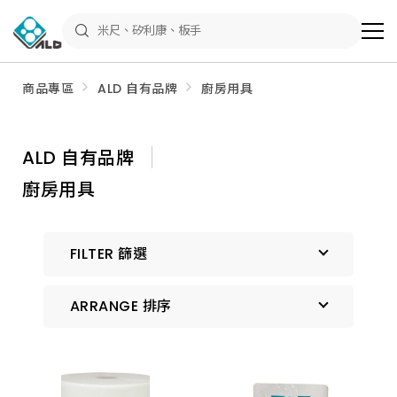
ALD
Shop
商
品
專
區
商品專區
ALD 自有品牌
廚房用具
－
五
金
工
具、
ALD 自有品牌
水
電
廚房用具
材
料、
修
繕
材
FILTER 篩選
料
全
館
瀏
ARRANGE 排序
覽
預設排序