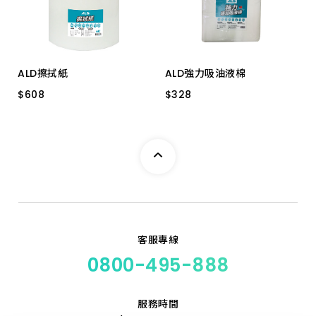
上架時間 由新到舊
上架時間 由舊到新
ALD擦拭紙
ALD強力吸油液棉
產品價格 從低到高
$
$
608
608
$
$
328
328
24.5CM*135M
25*30CM 約110張
產品價格 從高到低
客服專線
0800-495-888
服務時間