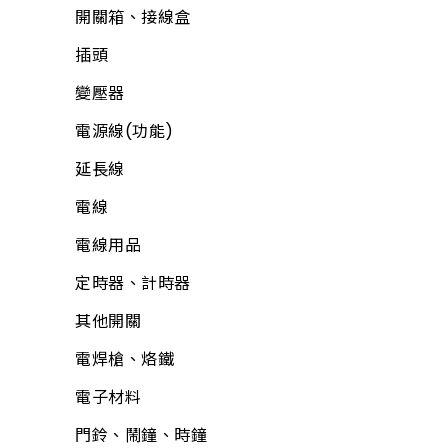
開關箱、接線盒
插頭
變壓器
電源線(功能)
延長線
電線
電線用品
定時器、計時器
其他開關
電焊槍、烙鐵
電子材料
門鈴、鬧鐘、時鐘