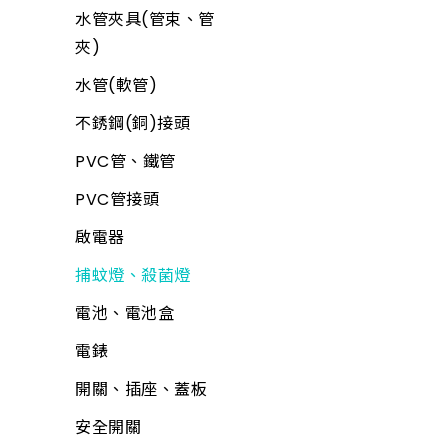
鉗
文具用品
水管夾具(管束、管
電線
夾)
包裝材料
電鑽附件
水管(軟管)
休閒娛樂
螺絲.壁虎(膨脹螺絲)
不銹鋼(銅)接頭
露營用品
所有商品
PVC管、鐵管
戶外烤肉
PVC管接頭
科學玩具
啟電器
小家電
捕蚊燈、殺菌燈
時鐘、閙鐘
電池、電池盒
雨具、海灘傘
電錶
梯
開關、插座、蓋板
所有商品
安全開關