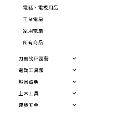
電話、電視用品
工業電扇
家用電扇
所有商品
刀剪磅秤園藝
電動工具類
各式剪刀
燈具照明
各式刀具
電動工具
土木工具
磅秤、電子秤
電鑽
其他燈具
建築五金
花盆
電鑽附件
感應燈具
無塵室商品
培養土
電動起子機
投光燈器
測量尺
桌墊、地墊
肥料
免出力錘鑽
燈具
水平
桌板附件