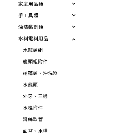
家庭用品類
個人清潔衛生用品
居家生活
戶外遮陽
緊急照明與多功能工
具
手工具類
居家生活
所有商品
夏季防護
個人清潔衛生用品
基本工具與應變器材
油漆黏劑類
雨具
夏日清爽
衛浴用品
螺絲起子
繩索與固定材料
水料電料用品
廚房用具
所有商品
洗衣、晾曬用品
板手
黏劑
個人防護與安全
蓮蓬頭、沖洗器
廚房用品
套筒工具
塑鋼土
水龍頭組
儲水與應急用品
電動起子機
保鮮膜、保鮮盒、保
工具組
矽利康、填縫劑
龍頭組附件
所有商品
鮮袋
水泥砂、填縫劑
鉗
稀釋劑
蓮蓬頭、沖洗器
水壺、水杯、水瓶
稀釋劑
剪
水泥漆、乳膠漆
水龍頭
打火機、瓦斯爐
木器漆
鑷子
調合漆、油漆
外牙、三通
折疊桌、椅、收納櫃
工具組
夾具
木器漆
水栓附件
水桶、垃圾桶、油桶
水龍頭組
螺絲工具
噴漆
鋼絲軟管
水盆、腳桶
加壓機、抽水機
銼刀、研磨
防水漆
面盆、水槽