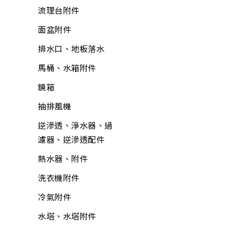
置物收納
包裝材料
鐵工用品
防壁癌、除霉
流理台附件
巧拼墊、地墊
平面砂輪機、切斷
其他手工具
水泥砂、填縫劑
面盆附件
機、附件
清掃用具
工具箱、零件盒
油漆工具
排水口、地板落水
各式剪刀
清潔劑
清洗劑
黏劑工具
馬桶、水箱附件
ALD延長線
芳香、除臭、除濕劑
吊掛用品
研磨工具
鏡箱
油漆工具
防蟲、殺蟲劑
輪
牛油、潤滑油
抽排風機
矽利康、填縫膠
消毒、殺菌
護具
所有商品
逆滲透、淨水器、過
氣動工具、附件
居家生活
濾器、逆滲透配件
所有商品
逆滲透、淨水器、過
居家安全
熱水器、附件
濾器、逆滲透附件
3C用品
洗衣機附件
清掃用具
冷氣、電視搖控器
冷氣附件
塑鋼土
汽、機車用品
水塔、水塔附件