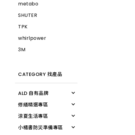
metabo
SHUTER
TPK
whirlpower
3M
CATEGORY 找產品
ALD 自有品牌
修繕精選專區
清潔用具
涼夏生活專區
電燈
修繕工具
小橘書防災準備專區
文具用品
工作防護
涼感降溫