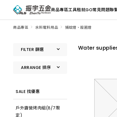
ALD
Shop
商品專區
工具租就GO
常見問題
聯
商
品
專
區
－
商品專區
水料電料用品
捕蚊燈、殺菌燈
五
金
工
具、
Water suppli
水
FILTER 篩選
電
材
料、
修
ARRANGE 排序
繕
材
料
全
預設排序
館
瀏
SALE 找優惠
覽
上架時間 由新到舊
戶外露營烤肉組(8/7限
上架時間 由舊到新
定)