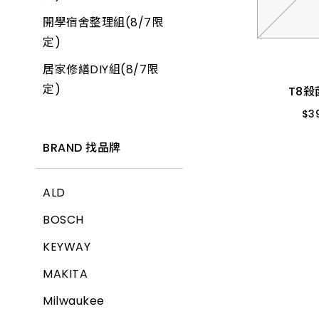
開學宿舍整理組(8/7限
T8殺
產品價格 從低到高
定)
$
3
居家修繕DIY組(8/7限
產品價格 從高到低
１尺 10W
定)
T8殺
$
3
BRAND 找品牌
ALD
BOSCH
KEYWAY
MAKITA
Milwaukee