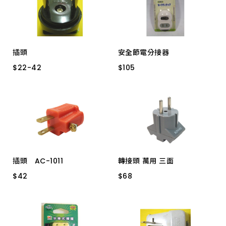
插頭
安全節電分接器
$
$
22
22
-
-
42
42
$
$
105
105
220公110母 1133 6A
1開2插 AR-6C
220公110母 WJ8062
1117
橡膠 扁型 60/盒
白色
活動 TC_019 新式白色
插頭 AC-1011
轉接頭 萬用 三面
110公220母 1132.0
$
$
42
42
$
$
68
68
3轉2 15A橘
J38 KINYO