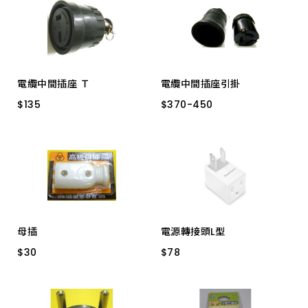
4P20A LK8420
2P20A LK8220
電纜中間插座 Ｔ
電纜中間插座引掛
$
$
135
135
$
$
370
370
-
-
450
450
2P20A WJ7220B
3P20A LK5320
2P20A LK5220
母插
電源轉接頭L型
$
$
30
30
$
$
78
78
15A
3轉2 TYBA9 1入