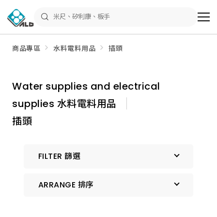
ALD
Shop
商
品
專
區
商品專區
水料電料用品
插頭
－
五
金
工
具、
Water supplies and electrical
水
電
supplies 水料電料用品
材
料、
修
插頭
繕
材
料
全
FILTER 篩選
館
瀏
覽
ARRANGE 排序
預設排序