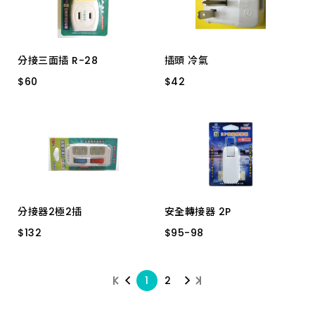
分接三面插 R-28
插頭 冷氣
$
$
60
60
$
$
42
42
Ｄ型 15A
Ｔ型接地JY7003
Ｈ型－接地JY7001
分接器2極2插
安全轉接器 2P
$
$
132
132
$
$
95
95
-
-
98
98
TR-121 R21C
4插座180度 R-094
1
2
3插座180度 R-093