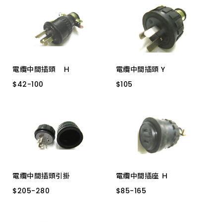
上架時間 由新到舊
上架時間 由舊到新
電纜中間插頭 Ｈ
電纜中間插頭 Y
產品價格 從低到高
$
$
42
42
-
-
100
100
$
$
105
105
2P15A WJ-2215
3P20A WJ2320
產品價格 從高到低
2P15A 接地
電纜中間插頭引掛
電纜中間插座 Ｈ
$
$
205
205
-
-
280
280
$
$
85
85
-
-
165
165
3P20A LK8320
2P15A 1262
2P15A 接地