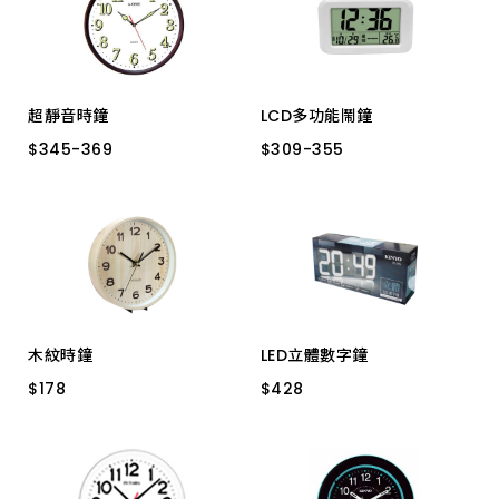
上架時間 由新到舊
上架時間 由舊到新
超靜音時鐘
LCD多功能鬧鐘
產品價格 從低到高
$
$
345
345
-
-
369
369
$
$
309
309
-
-
355
355
TG-0323
TG0566
TG-071
TG-072
產品價格 從高到低
木紋時鐘
LED立體數字鐘
$
$
178
178
$
$
428
428
CL-153 8 桌掛型
TD-395