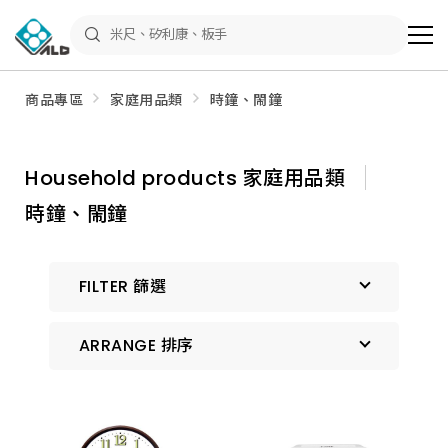
ALD
Shop
商
品
專
區
商品專區
家庭用品類
時鐘、閙鐘
－
五
金
工
具、
Household products 家庭用品類
水
電
時鐘、閙鐘
材
料、
修
繕
材
FILTER 篩選
料
全
館
瀏
ARRANGE 排序
覽
預設排序