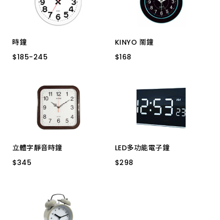
時鐘
KINYO 鬧鐘
$
$
185
185
-
-
245
245
$
$
168
168
0772 深木立體
TB-715 時尚方形
358 光澤黑
TB-716 時尚圓形
359 亮白
立體字靜音時鐘
LED多功能電子鐘
$
$
345
345
$
$
298
298
TG0595
TG-087 白 桌上型