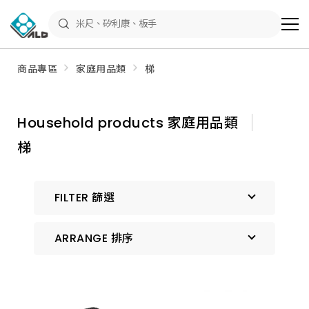
ALD
Shop
商
品
專
區
商品專區
家庭用品類
梯
－
五
金
工
具、
Household products 家庭用品類
水
電
梯
材
料、
修
繕
材
FILTER 篩選
料
全
館
瀏
ARRANGE 排序
覽
預設排序