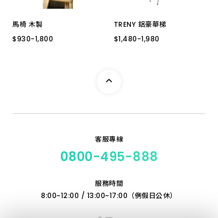
馬椅 木製
TRENY 鋁豪華梯
$
$
930
930
-
-
1,800
1,800
$
$
1,480
1,480
-
-
1,980
1,980
５"
６"
７"
４"
3階
5階
８"
客服專線
0800-495-888
服務時間
8:00~12:00 / 13:00~17:00（例假日公休）