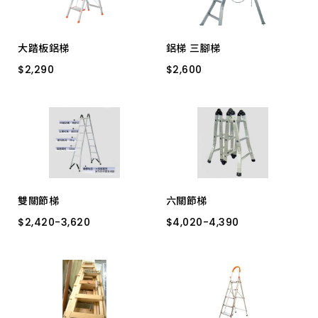
大踏板鋁梯
鋁梯 三腳梯
$
$
2,290
2,290
$
$
2,600
2,600
四階 橘
５"農藝梯
雙關節梯
六關節梯
$
$
2,420
2,420
-
-
3,620
3,620
$
$
4,020
4,020
-
-
4,390
4,390
2125=2120
6145=3140
14.5尺 2145=2140
16.5尺 6165=3160
2105=2100
16.5尺 2165=2160