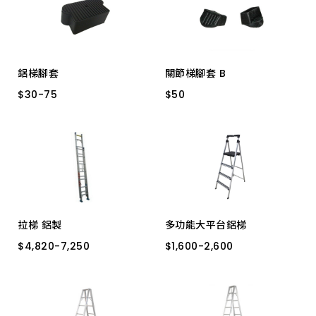
上架時間 由新到舊
上架時間 由舊到新
鋁梯腳套
關節梯腳套 B
產品價格 從低到高
$
$
30
30
-
-
75
75
$
$
50
50
3.0 4 入
2.0 特雙Ａ
橡膠
產品價格 從高到低
拉梯 鋁製
多功能大平台鋁梯
$
$
4,820
4,820
-
-
7,250
7,250
$
$
1,600
1,600
-
-
2,600
2,600
4米
6米
7米
5米
三階 LA3333
二階 LA3332
四階 LA3334