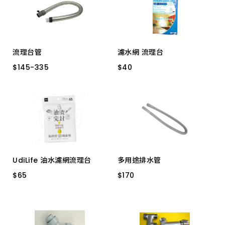
3 尺-大頭
流理台管
濾水網 流理台
$
$
145
145
-
-
335
335
$
$
40
40
ST＋膠 3 尺 5072-5
100入包 RT-K1507
厚白鐵 ３ 尺
厚白鐵４尺
ST＋膠 4 尺 5072-6
UdiLife 油水濾網流理台
多用途排水管
$
$
65
65
$
$
170
170
C3325 60枚
大 灰色