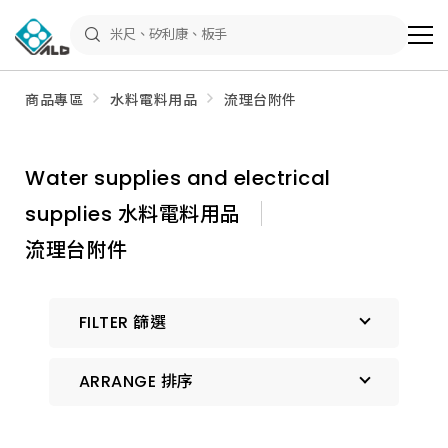
ALD
Shop
商
品
專
區
商品專區
水料電料用品
流理台附件
－
五
金
工
具、
Water supplies and electrical
水
電
supplies 水料電料用品
材
料、
修
流理台附件
繕
材
料
全
FILTER 篩選
館
瀏
覽
ARRANGE 排序
預設排序