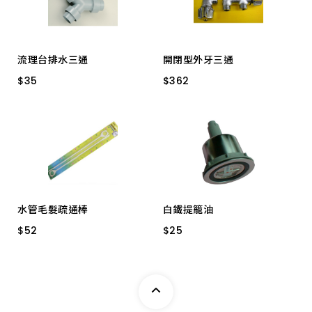
流理台排水三通
開閉型外牙三通
$
$
35
35
$
$
362
362
Ｙ型 (三邊等長)
J5039-12
水管毛髮疏通棒
白鐵提籠油
$
$
52
52
$
$
25
25
069311 2入揪古毛
大