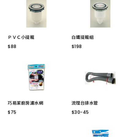
橡膠蓋(皮) 小
中 白鐵
大白鐵內桶
白鐵內桶 小
白鐵蓋 大
白鐵蓋 小
白鐵蓋 小小
ＰＶＣ小提籠
白鐵提籠組
橡膠蓋(皮) 大
$
$
88
88
$
$
198
198
橡膠蓋(皮) 小小
全套 * 小小
大全套 有溢孔
大全套 *
巧易潔廚房濾水網
流理台排水管
$
$
75
75
$
$
30
30
-
-
45
45
K7247 50入/包
3 尺-小口
4 尺-大頭
4 尺-小口