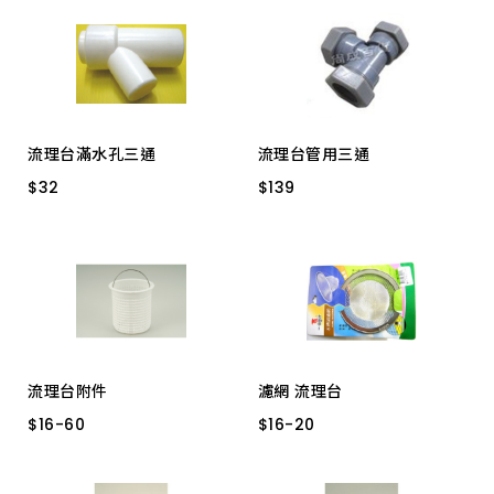
上架時間 由新到舊
上架時間 由舊到新
流理台滿水孔三通
流理台管用三通
產品價格 從低到高
$
$
32
32
$
$
139
139
5035 EAB31 斜Y型
大鋼牙 T型
產品價格 從高到低
流理台附件
濾網 流理台
$
$
16
16
-
-
60
60
$
$
16
16
-
-
20
20
小PVC內桶
大 白鐵
小 白鐵