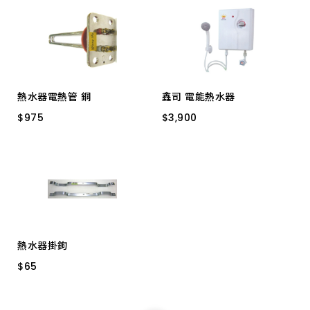
上架時間 由新到舊
上架時間 由舊到新
熱水器電熱管 銅
鑫司 電能熱水器
產品價格 從低到高
$
$
975
975
$
$
3,900
3,900
４Ｋ和成型 長方
KS-709EL
產品價格 從高到低
熱水器掛鉤
$
$
65
65
熱水器掛鉤