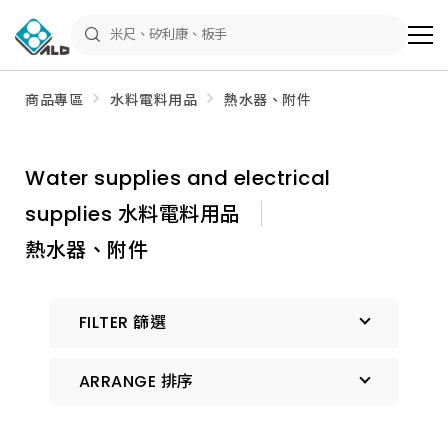
ALD
Shop
商
品
專
區
商品專區
水料電料用品
熱水器、附件
－
五
金
工
具、
Water supplies and electrical
水
電
supplies 水料電料用品
材
料、
修
熱水器、附件
繕
材
料
全
FILTER 篩選
館
瀏
覽
ARRANGE 排序
預設排序