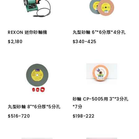
上架時間 由新到舊
上架時間 由舊到新
REXON 迷你砂輪機
丸型砂輪 6"*6分厚*4分孔
產品價格 從低到高
$
$
2,180
2,180
$
$
340
340
-
-
425
425
MG3(76mm)
青石細
紅石中
產品價格 從高到低
砂輪 CP-5005用 3"*3分孔
丸型砂輪 8"*6分厚*5分孔
*7分
$
516
-
720
$
516
-
720
$
$
198
198
-
-
222
222
紅石中
青石細
青色
桔色