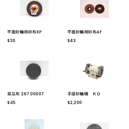
平面砂輪用砂布KP
平面砂輪用砂布AF
$
$
30
30
$
$
43
43
4"*180# 斜
4"*40# 斜
4"*80# 斜正東昇
4"* 80# 斜
4"*40# 斜正東昇
4"*400# 斜
4"*60# 斜正東昇
4"*60# 斜
4"*100# 斜
4"*150# 斜
菜瓜布 267.00007
手提砂輪機 ＫＤ
4"*240# 斜
$
$
45
45
$
$
2,200
2,200
4"*120# 斜
3" CP5005用
KBG-250N ６""