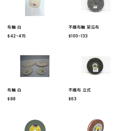
布輪 白
不織布輪 菜瓜布
$
$
42
42
-
-
415
415
$
$
100
100
-
-
133
133
4"
6"
6" 3/4 (厚)
6" * 1" * 5P150#
3"
8" 3/4 (厚)
8" *1" * 5P 150#
布輪 白
不織布 立式
$
$
88
88
$
$
63
63
8"
4" 灰色 (鐵)