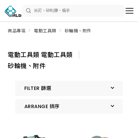
ALD
Shop
商
品
專
區
商品專區
電動工具類
砂輪機、附件
－
五
金
工
具、
電動工具類 電動工具類
水
電
砂輪機、附件
材
料、
修
繕
材
FILTER 篩選
料
全
館
瀏
ARRANGE 排序
覽
預設排序