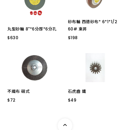
砂布輪 西德砂布* 6*1*1/2
丸型砂輪 8"*6分厚*6分孔
60# 東昇
$
630
$
630
$
$
198
198
青石細
6*1*1/2 60# 東昇
不織布 碟式
石虎齒 鐵
$
$
72
72
$
$
49
49
4" 灰色 (鐵)
小盒