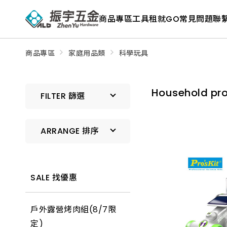
ALD
Shop
商品專區
工具租就GO
常見問題
聯
商
品
專
區
－
商品專區
家庭用品類
科學玩具
五
金
工
具、
Household p
水
FILTER 篩選
電
材
料、
修
ARRANGE 排序
繕
材
料
全
預設排序
館
瀏
SALE 找優惠
覽
上架時間 由新到舊
戶外露營烤肉組(8/7限
上架時間 由舊到新
定)