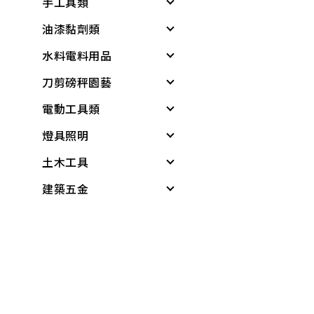
手工具類
油漆黏劑類
螺絲起子
水料電料用品
板手
黏劑
刀剪磅秤園藝
套筒工具
塑鋼土
水龍頭組
電動工具類
工具組
矽利康、填縫劑
龍頭組附件
各式剪刀
燈具照明
鉗
稀釋劑
蓮蓬頭、沖洗器
各式刀具
電動工具
土木工具
剪
水泥漆、乳膠漆
水龍頭
磅秤、電子秤
電鑽
其他燈具
建築五金
鑷子
調合漆、油漆
外牙、三通
花盆
電鑽附件
感應燈具
無塵室商品
夾具
木器漆
水栓附件
培養土
電動起子機
投光燈器
測量尺
桌墊、地墊
螺絲工具
噴漆
鋼絲軟管
肥料
免出力錘鑽
燈具
水平
桌板附件
銼刀、研磨
防水漆
面盆、水槽
噴水壺
電動板手、附件
燈管
木工筆
書櫃附件
鐵工用品
防壁癌、除霉
流理台附件
園藝用具
電動刻模機
小夜燈、燈條、網燈
切割刀具
掛架