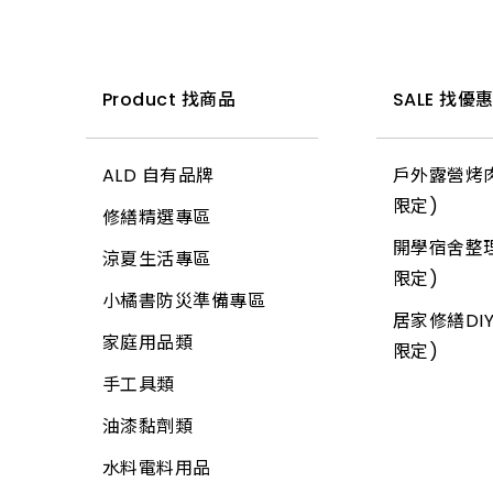
其他手工具
水泥砂、填縫劑
面盆附件
寵物用品
平面砂輪機、切斷
燈頭
木工手工具
三角架
機、附件
工具箱、零件盒
油漆工具
排水口、地板落水
驅除害蟲用具
燈泡
鋸子
其他腳架、掛架
木機具、附件
清洗劑
黏劑工具
馬桶、水箱附件
捕蟲網
小燈泡
鏟、扒
天花板
Product 找商品
SALE 找優
測距儀、水平儀
吊掛用品
研磨工具
鏡箱
防曬用品
所有商品
推水、土平、杓
地磚
砂輪機、附件
ALD 自有品牌
戶外露營烤肉
輪
牛油、潤滑油
抽排風機
固定繩、鍊
錘
玻璃
限定)
毛輪機、附件
修繕精選專區
護具
所有商品
逆滲透、淨水器、過
所有商品
土地界標
信箱
開學宿舍整理
濾器、逆滲透配件
吸塵器、附件
涼夏生活專區
所有商品
彎筋拉桿
鉤類
限定)
熱水器、附件
農機具、附件
小橘書防災準備專區
畚箕
螺絲
居家修繕DIY
洗衣機附件
其它電動工具
家庭用品類
抹刀、推刀
自功螺絲
限定)
冷氣附件
焊接機具、附件
手工具類
補杯、漆刀
壁虎(膨脹螺絲)
水塔、水塔附件
氣動工具、附件
油漆黏劑類
水泥、磁磚用具
板模線材
水管夾具(管束、管
加壓機、抽水機
水料電料用品
鑿刀
線材