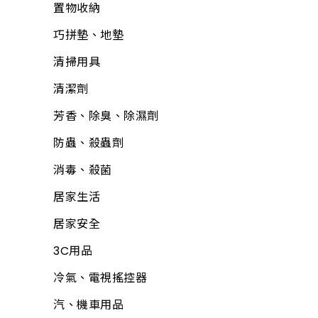
置物收納
包裝材料
巧拼墊、地墊
平面砂輪機、切斷
機、附件
清掃用具
各式剪刀
清潔劑
ALD延長線
芳香、除臭、除濕劑
油漆工具
防蟲、殺蟲劑
矽利康、填縫膠
消毒、殺菌
氣動工具、附件
居家生活
逆滲透、淨水器、過
居家安全
濾器、逆滲透附件
3C用品
清掃用具
冷氣、電視搖控器
塑鋼土
汽、機車用品