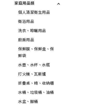
家庭用品類
個人清潔衛生用品
居家生活
戶外遮陽
緊急照明與多功能工
具
居家生活
所有商品
夏季防護
個人清潔衛生用品
基本工具與應變器材
雨具
夏日清爽
衛浴用品
繩索與固定材料
廚房用具
所有商品
洗衣、晾曬用品
個人防護與安全
蓮蓬頭、沖洗器
廚房用品
儲水與應急用品
電動起子機
保鮮膜、保鮮盒、保
所有商品
鮮袋
水泥砂、填縫劑
水壺、水杯、水瓶
稀釋劑
打火機、瓦斯爐
木器漆
折疊桌、椅、收納櫃
工具組
水桶、垃圾桶、油桶
水龍頭組
水盆、腳桶
加壓機、抽水機