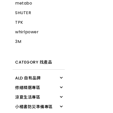
metabo
SHUTER
TPK
whirlpower
3M
CATEGORY 找產品
ALD 自有品牌
修繕精選專區
清潔用具
涼夏生活專區
電燈
修繕工具
小橘書防災準備專區
文具用品
工作防護
涼感降溫