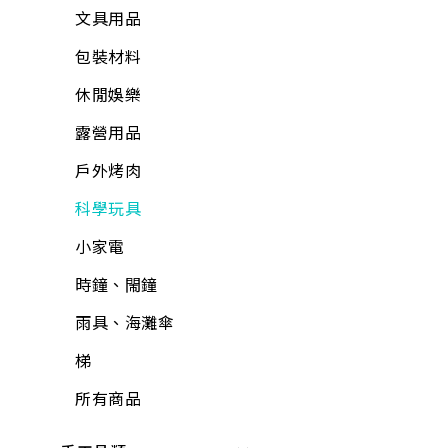
鉗
文具用品
電線
包裝材料
電鑽附件
休閒娛樂
螺絲.壁虎(膨脹螺絲)
露營用品
所有商品
戶外烤肉
科學玩具
小家電
時鐘、閙鐘
雨具、海灘傘
梯
所有商品