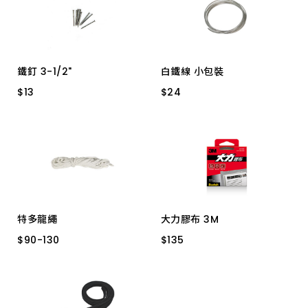
上架時間 由新到舊
上架時間 由舊到新
鐵釘 3-1/2"
白鐵線 小包裝
產品價格 從低到高
$
$
13
13
$
$
24
24
3寸
14#
24#
22#
產品價格 從高到低
18#
16#
特多龍繩
大力膠布 3M
$
$
90
90
-
-
130
130
$
$
135
135
4分 -- 6.5M
1309S 48mm*9m 銀灰色
分半 20米紙軸心
1309B 48mm*9m 黑
分半 112尺