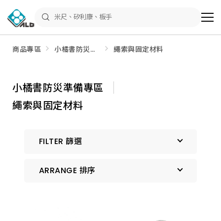
ALD
Shop
商
品
專
區
商品專區
小橘書防災準
繩索與固定材料
－
備專區
五
金
工
具、
小橘書防災準備專區
水
電
繩索與固定材料
材
料、
修
繕
材
FILTER 篩選
料
全
館
瀏
ARRANGE 排序
覽
預設排序