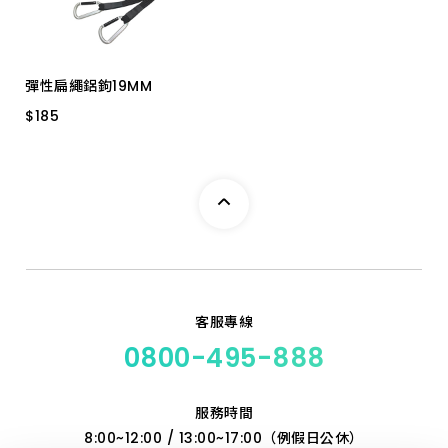
5分 -- 5M
２分 85尺
2分半 66尺
彈性扁繩鋁鉤19MM
2分 --20M
$
$
185
185
2分半-16M
３分 50尺
1053C-BK 200CM
3分 -10.5M
2分 66尺
分半--30M
客服專線
0800-495-888
服務時間
8:00~12:00 / 13:00~17:00（例假日公休）