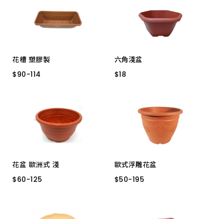
花槽 塑膠製
六角淺盆
$
$
90
90
-
-
114
114
$
$
18
18
中 尺半
長 2 尺
白
黑
磚紅
花盆 歐洲式 淺
歐式浮雕花盆
$
$
60
60
-
-
125
125
$
$
50
50
-
-
195
195
尺三
一尺
9吋
1尺5
1尺1
7吋
1尺3