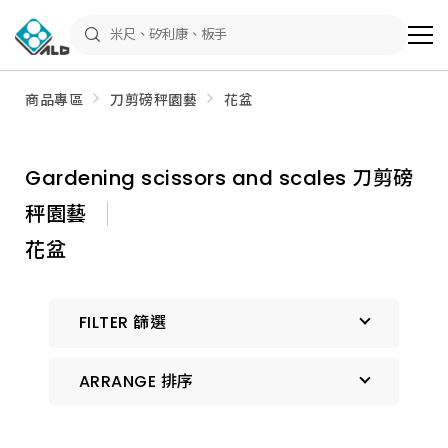
ALD
Shop
商
品
專
區
商品專區
刀剪磅秤園藝
花盆
－
五
金
工
具、
Gardening scissors and scales 刀剪磅
水
電
秤園藝
材
料、
修
花盆
繕
材
料
全
FILTER 篩選
館
瀏
覽
ARRANGE 排序
預設排序