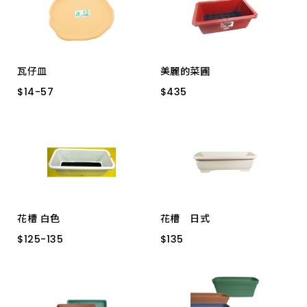
瓦仔皿
美麗的菜圃
$
$
14
14
-
-
57
57
$
$
435
435
3D
4D
5D
7D
68.5*42.8*23.7
8D
6D
花槽 白色
花槽 日式
$
$
125
125
-
-
135
135
$
$
135
135
一尺半
二尺
二尺 白色
二尺 棗紅色