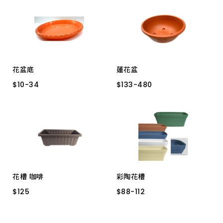
上架時間 由新到舊
上架時間 由舊到新
花盆底
蓮花盆
產品價格 從低到高
$
$
10
10
-
-
34
34
$
$
133
133
-
-
480
480
2號 22.5cm
3號 18cm
二尺 無孔
一尺三 無孔
產品價格 從高到低
6號 12cm
二尺三 淺 無孔
7號 9cm
4號 16.5cm
5號 15cm
1號 24cm
花槽 咖啡
彩陶花槽
$
$
125
125
$
$
88
88
-
-
112
112
一尺半
中 E9741
小 E9742