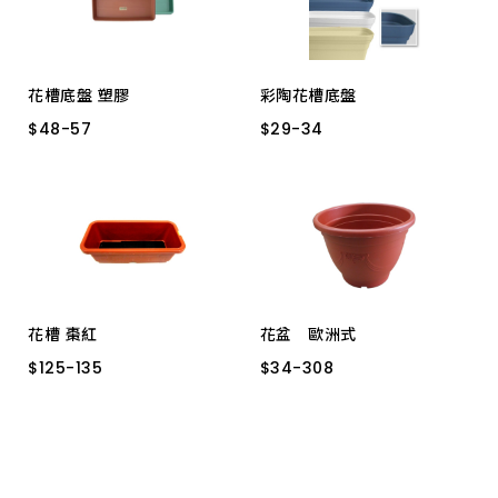
花槽底盤 塑膠
彩陶花槽底盤
$
$
48
48
-
-
57
57
$
$
29
29
-
-
34
34
中/尺半
長/2 尺
中
小
花槽 棗紅
花盆 歐洲式
$
$
125
125
-
-
135
135
$
$
34
34
-
-
308
308
一尺半
二尺
8吋
一尺
尺二
6寸
尺八