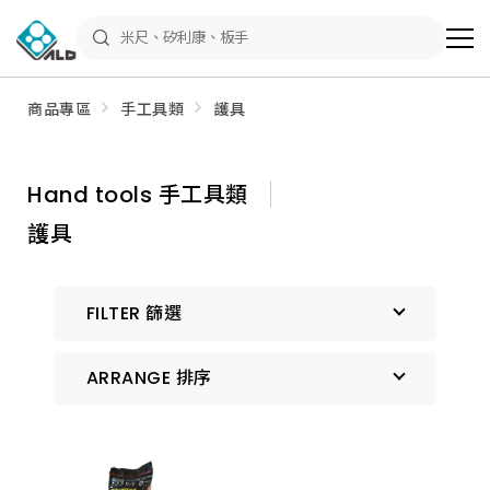
ALD
Shop
商
品
專
區
商品專區
手工具類
護具
－
五
金
工
具、
Hand tools 手工具類
水
電
護具
材
料、
修
繕
材
FILTER 篩選
料
全
館
瀏
ARRANGE 排序
覽
預設排序