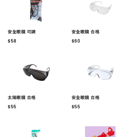
上架時間 由新到舊
上架時間 由舊到新
安全眼鏡 可調
安全眼鏡 合格
產品價格 從低到高
$
$
58
58
$
$
60
60
透明 703/SG-101
401 透明 耐衝擊
產品價格 從高到低
太陽眼鏡 合格
安全眼鏡 合格
$
$
55
55
$
$
55
55
402 黑色
401D 透明