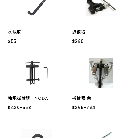
上架時間 由新到舊
上架時間 由舊到新
水泥車
迫鍊器
產品價格 從低到高
$
$
55
55
$
$
280
280
車心
產品價格 從高到低
軸承拔輪器 NODA
拔輪器 台
$
$
420
420
-
-
558
558
$
$
266
266
-
-
764
764
AB-1 19~35MM
3" 二爪
4" 二爪
AB-2 24~55MM
3" 三爪
4" 三爪
6" 三爪
6" 二爪