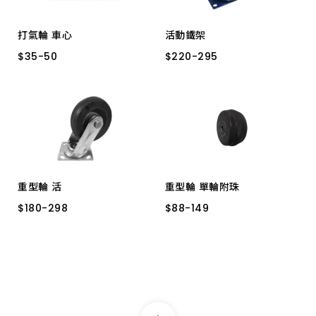
打氣輪 車心
活動鐵架
$
$
35
35
-
-
50
50
$
$
220
220
-
-
295
295
直型 8"用
直型 10"用
8"
10"
重型輪 活
重型輪 單輪附珠
$
$
180
180
-
-
298
298
$
$
88
88
-
-
149
149
3" 60KG
4" 100KG
4"
6"
4.5"
3"
5" 100KG
6" 100KG