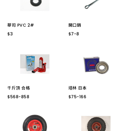
華司 PVC 2#
開口銷
$
$
3
3
$
$
7
7
-
-
8
8
8"/10" 打氣輪用
1/8_1-1/2"
1/8_1"
1/8_1-1/4" 8H
千斤頂 合格
培林 日本
$
$
568
568
-
-
858
858
$
$
75
75
-
-
166
166
２噸
４噸
６噸
608ZZ NSK
6201ZZ NSK
6202ZZ NSK
6200ZZ NSK