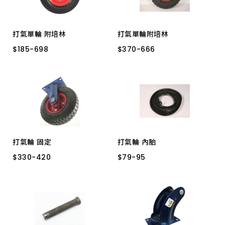
6203ZZ NSK
6205ZZ NSK
6204ZZ NSK
打氣單輪 附培林
打氣單輪附培林
$
$
185
185
-
-
698
698
$
$
370
370
-
-
666
666
11" 台製耐磨
12" 台製耐磨
10" 特級銀框
10" 正新
12" 越南製
14" 台製耐磨20mm
8" 越南製
8"
10"
打氣輪 固定
打氣輪 內胎
$
$
330
330
-
-
420
420
$
$
79
79
-
-
95
95
10" 100KG
8" 80KG
8"
10"