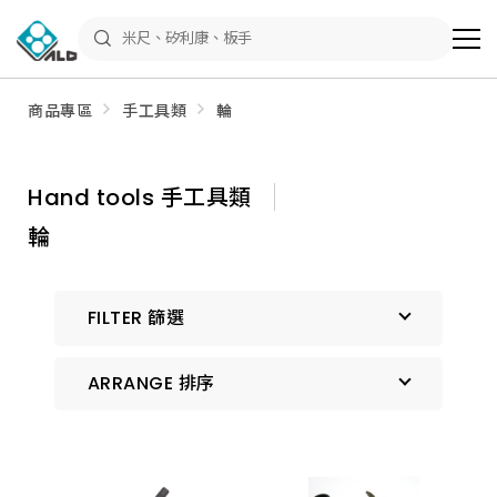
ALD
Shop
商
品
專
區
商品專區
手工具類
輪
－
五
金
工
具、
Hand tools 手工具類
水
電
輪
材
料、
修
繕
材
FILTER 篩選
料
全
館
瀏
ARRANGE 排序
覽
預設排序