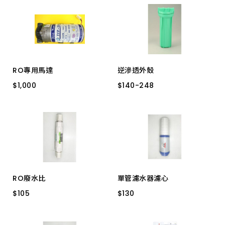
上架時間 由新到舊
上架時間 由舊到新
RO專用馬達
逆滲透外殼
產品價格 從低到高
$
$
1,000
1,000
$
$
140
140
-
-
248
248
TYP-2500
合色 2分
透明 3分
產品價格 從高到低
透明 4分
透明 2分
第四道
RO廢水比
單管濾水器濾心
$
$
105
105
$
$
130
130
#39
5uM PP纖維濾芯