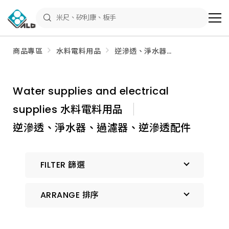
ALD
Shop
商
品
專
區
商品專區
水料電料用品
逆滲透、淨水器、
－
過濾器、逆滲透配
五
件
金
工
具、
Water supplies and electrical
水
電
supplies 水料電料用品
材
料、
修
逆滲透、淨水器、過濾器、逆滲透配件
繕
材
料
全
FILTER 篩選
館
瀏
覽
ARRANGE 排序
預設排序