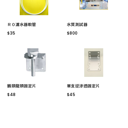
Ｒ０濾水器軟管
水質測試器
$
$
35
35
$
$
800
800
5412-2 3分*2M
5416-2
鵝頸龍頭固定片
單支逆滲透固定片
$
$
48
48
$
$
45
45
龍頭固定片
藍.白.透明.通用