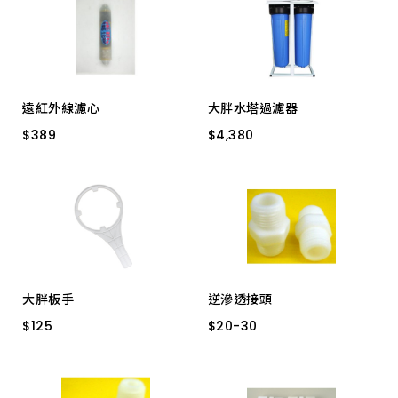
遠紅外線濾心
大胖水塔過濾器
$
$
389
389
$
$
4,380
4,380
四合一礦石
20
大胖板手
逆滲透接頭
$
$
125
125
$
$
20
20
-
-
30
30
20" 水塔用
4分立布
2分立布
3分立布