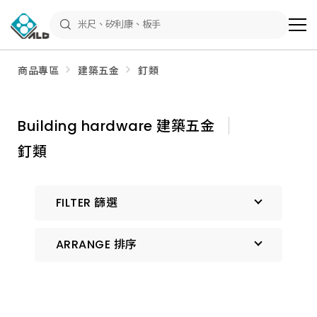
ALD
Shop
商
品
專
區
商品專區
建築五金
釘類
－
五
金
工
具、
Building hardware 建築五金
水
電
釘類
材
料、
修
繕
材
FILTER 篩選
料
全
館
瀏
ARRANGE 排序
覽
預設排序