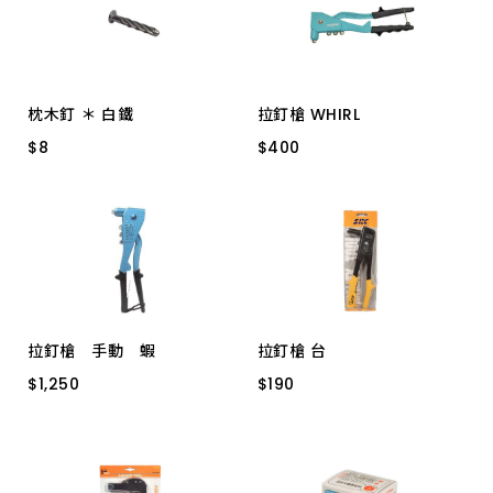
上架時間 由新到舊
上架時間 由舊到新
枕木釘 ＊ 白鐵
拉釘槍 WHIRL
產品價格 從低到高
$
$
8
8
$
$
400
400
5/16*1-3/4"5H/盒
260MM 手動 台製
產品價格 從高到低
拉釘槍 手動 蝦
拉釘槍 台
$
$
1,250
1,250
$
$
190
190
HR-002 4.8-270
HR-702