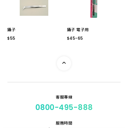
上架時間 由新到舊
上架時間 由舊到新
鑷子
鑷子 電子用
產品價格 從低到高
$
$
55
55
$
$
45
45
-
-
65
65
500.503-扁
500-530 125MM
產品價格 從高到低
500.504-尖
500-501 120MM-逆型
500.502-彎尖
客服專線
0800-495-888
服務時間