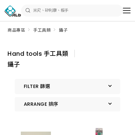
ALD
Shop
商
品
專
區
商品專區
手工具類
鑷子
－
五
金
工
具、
Hand tools 手工具類
水
電
鑷子
材
料、
修
繕
材
FILTER 篩選
料
全
館
瀏
ARRANGE 排序
覽
預設排序