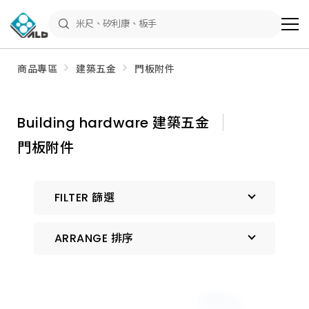
ALD
Shop
商
品
專
區
商品專區
建築五金
門板附件
－
五
金
工
具、
Building hardware 建築五金
水
電
門板附件
材
料、
修
繕
材
FILTER 篩選
料
全
館
瀏
ARRANGE 排序
覽
預設排序