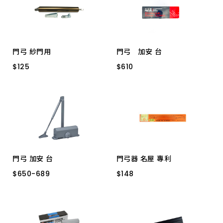
上架時間 由新到舊
上架時間 由舊到新
門弓 紗門用
門弓 加安 台
產品價格 從低到高
$
$
125
125
$
$
610
610
銀
咖啡
S771 15-30KG
產品價格 從高到低
門弓 加安 台
門弓器 名屋 專利
$
$
650
650
-
-
689
689
$
$
148
148
S773 40-65KG
氣壓式 香檳色
S772 25-45KG