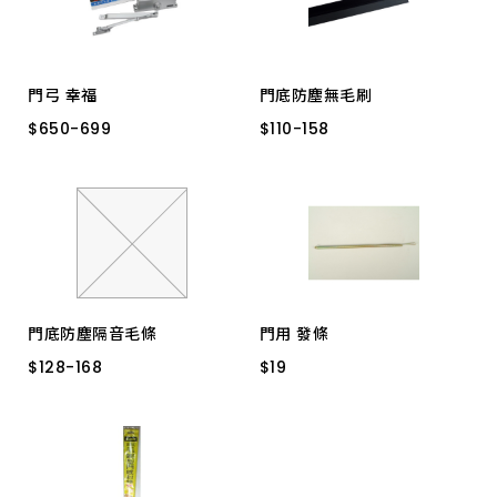
門弓 幸福
門底防塵無毛刷
$
$
650
650
-
-
699
699
$
$
110
110
-
-
158
158
182 25~45KG
PVC 白色 110CM
181 大型15~30KG
PVC 黑色 91CM
PVC 白色 91CM
PVC 香檳色 91CM
PVC 黑色 110CM
PVC 黑色 130CM
門底防塵隔音毛條
門用 發條
PVC 木紋色 91CM
$
$
128
128
-
-
168
168
$
$
19
19
深咖啡 4尺
深咖啡 3尺
門用 五彩
香檳色 3尺