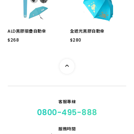
上架時間 由新到舊
上架時間 由舊到新
ALD黑膠摺疊自動傘
全遮光黑膠自動傘
產品價格 從低到高
$
$
268
268
$
$
280
280
23" 防潑水全遮光
25"*8K
產品價格 從高到低
客服專線
0800-495-888
服務時間