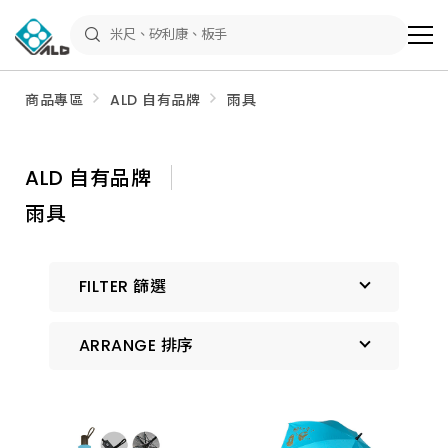
ALD
Shop
商
品
專
區
商品專區
ALD 自有品牌
雨具
－
五
金
工
具、
ALD 自有品牌
水
電
雨具
材
料、
修
繕
材
FILTER 篩選
料
全
館
瀏
ARRANGE 排序
覽
預設排序