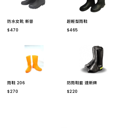
防水女靴 新晉
超輕型雨鞋
$
$
470
470
$
$
465
465
10.5#(25號)
黑色 11#
黑色 10.5#
10#(24號)
黑色 10#
黑色 11.5#
黑色 12#
雨鞋 206
防雨鞋套 達新牌
$
$
270
270
$
$
220
220
全長 10.5#
全長 10#
標準型 2XL
標準型 XL
全長 11#
標準型 L