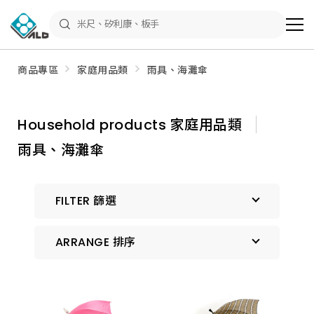
ALD
Shop
商
品
專
區
商品專區
家庭用品類
雨具、海灘傘
－
五
金
工
具、
Household products 家庭用品類
水
電
雨具、海灘傘
材
料、
修
繕
材
FILTER 篩選
料
全
館
瀏
ARRANGE 排序
覽
預設排序