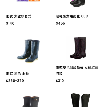
雨衣 太空頭套式
超輕型女用雨靴 603
$
$
140
140
$
$
455
455
塑膠 XL
塑膠 2XL
#10 酒紅色
#9.5 酒紅色
#9.5 黑色
#10 黑色
雨鞋雙色彩紋新晉 女靴紅絲
雨鞋 黑色 全長
特製
$
360
-
370
$
360
-
370
$
$
310
310
11# 高級
11.5# 高級
10 # 高級
12# 高級
10#
10.5# 高級