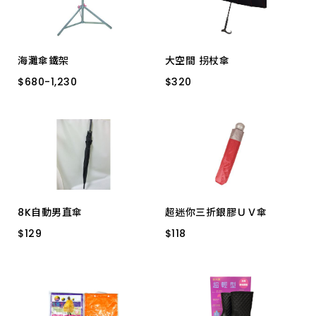
海灘傘鐵架
大空間 拐杖傘
$
$
680
680
-
-
1,230
1,230
$
$
320
320
四腳加重 約10kg
3177
雙片 約5kg
8K自動男直傘
超迷你三折銀膠ＵＶ傘
$
$
129
129
$
$
118
118
2515 全黑
2556