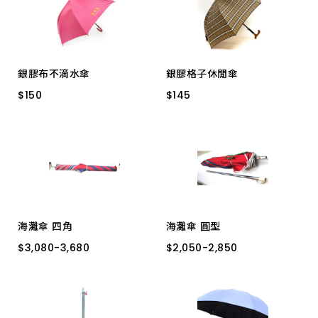
上架時間 由新到舊
上架時間 由舊到新
銀膠布不滴水傘
銀膠格子休閒傘
產品價格 從低到高
$
$
150
150
$
$
145
145
1017A 三隻小熊
1181-1
產品價格 從高到低
海灘傘 四角
海灘傘 圓型
$
$
3,080
3,080
-
-
3,680
3,680
$
$
2,050
2,050
-
-
2,850
2,850
60
70
80
60
50
45