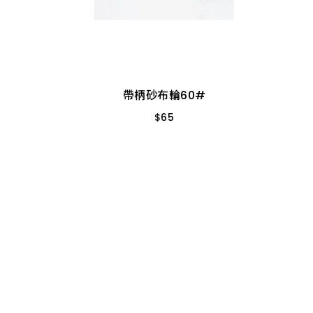
帶柄砂布輪60#
$
65
直徑40MM-厚25MM
帶柄砂布輪60#
$
65