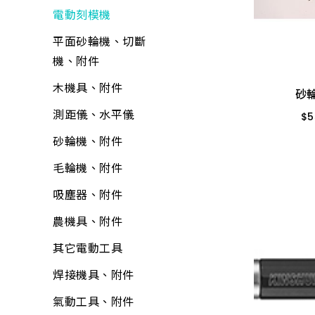
置物收納
包裝材料
鐵工用品
防壁癌、除霉
流理台附件
園藝用具
電動刻模機
砂
巧拼墊、地墊
平面砂輪機、切斷
其他手工具
水泥砂、填縫劑
面盆附件
寵物用品
平面砂輪機、切斷
$
5
機、附件
清掃用具
機、附件
工具箱、零件盒
油漆工具
排水口、地板落水
驅除害蟲用具
963.300 12支
各式剪刀
清潔劑
木機具、附件
砂
清洗劑
黏劑工具
馬桶、水箱附件
捕蟲網
ALD延長線
芳香、除臭、除濕劑
測距儀、水平儀
$
5
吊掛用品
研磨工具
鏡箱
防曬用品
油漆工具
防蟲、殺蟲劑
砂輪機、附件
輪
牛油、潤滑油
抽排風機
固定繩、鍊
矽利康、填縫膠
消毒、殺菌
毛輪機、附件
護具
所有商品
逆滲透、淨水器、過
所有商品
氣動工具、附件
居家生活
濾器、逆滲透配件
吸塵器、附件
所有商品
逆滲透、淨水器、過
居家安全
熱水器、附件
農機具、附件
濾器、逆滲透附件
3C用品
洗衣機附件
其它電動工具
清掃用具
冷氣、電視搖控器
冷氣附件
焊接機具、附件
塑鋼土
汽、機車用品
水塔、水塔附件
氣動工具、附件