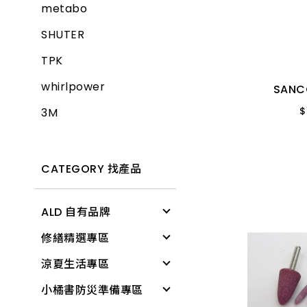
metabo
SAN
SHUTER
$
TPK
SS-
whirlpower
SAN
$
3M
CATEGORY 找產品
ALD 自有品牌
修繕精選專區
清潔用具
涼夏生活專區
電燈
修繕工具
砂輪帶
小橘書防災準備專區
文具用品
工作防護
涼感降溫
$