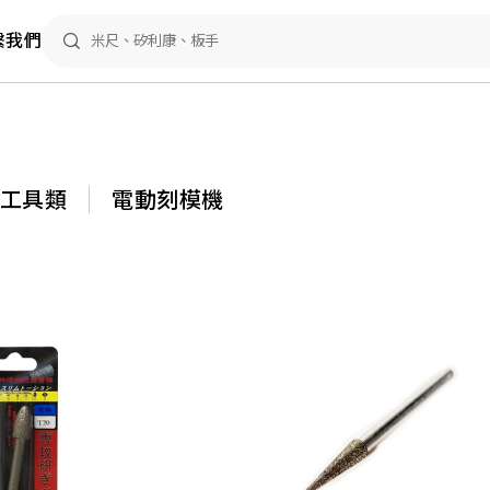
繫我們
動工具類
電動刻模機
鑽石磨棒 3MM 一品
$
25
-
44