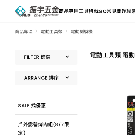
ALD
Shop
商品專區
工具租就GO
常見問題
聯
商
品
專
區
－
商品專區
電動工具類
電動刻模機
五
金
工
具、
電動工具類 電
水
FILTER 篩選
電
材
料、
修
ARRANGE 排序
繕
材
料
全
預設排序
館
瀏
SALE 找優惠
覽
上架時間 由新到舊
戶外露營烤肉組(8/7限
上架時間 由舊到新
定)