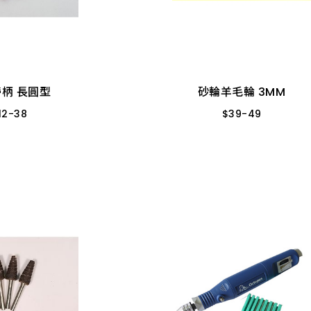
砂輪羊毛輪 3MM
6MM * 1-1/4" A17
$
39
-
49
分
3MM * 3MM
分
3MM * 6MM
大 １２ＭＭ
小 尖型 Ｋ 5
MM
3MM * 10MM
小 ６MM
中 尖型 Ｋ 
柄 長圓型
砂輪羊毛輪 3MM
3柄
6MM * 5分
中 ８ＭＭ
12
-
38
$
39
-
49
6分
6MM * 3分
MM
3MM * 5MM