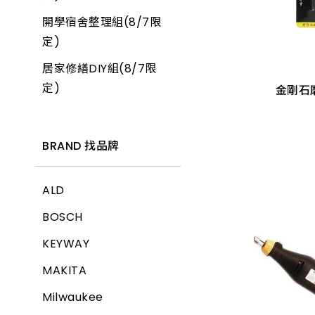
金剛石磨
開學宿舍整理組(8/7限
產品價格 從低到高
定)
T18 2入/組
居家修繕DIY組(8/7限
產品價格 從高到低
T12 2入
定)
金剛石磨
T20 2入
BRAND 找品牌
ALD
BOSCH
KEYWAY
MAKITA
Milwaukee