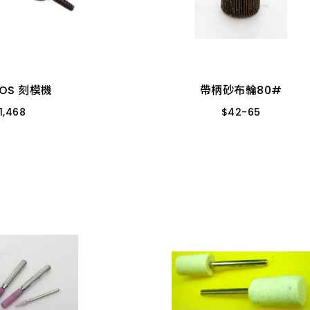
帶柄砂布輪80#
COS 刻模機
$
42
-
65
1,468
直徑30MM-厚25MM
537 3MM
直徑50MM-厚25MM
COS 刻模機
帶柄砂布輪80#
直徑25MM-厚25MM
1,468
$
42
-
65
柄 長圓型
12
-
38