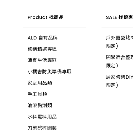
工具袋
網材
電話、電視用品
S腰帶
水電角鋼
Product 找商品
SALE 找優
工業電扇
高空安全帶
釘類
家用電扇
工地安全、警示
門板附件
ALD 自有品牌
戶外露營烤肉
所有商品
限定)
繩
門栓
修繕精選專區
開學宿舍整理
手套
其他鎖類
涼夏生活專區
限定)
指套、臂套、頭巾
鋼材
小橘書防災準備專區
居家修繕DIY
口罩、防毒面具
扣件
家庭用品類
限定)
安全帽
門鎖
手工具類
安全鞋
門檔、戶檔
油漆黏劑類
帆布
其它鎖類
水料電料用品
推車
鋁門附件
刀剪磅秤園藝