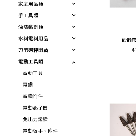
家庭用品類
個人清潔衛生用品
居家生活
戶外遮陽
緊急照明與多功能工
具
6MM * 1"
手工具類
居家生活
所有商品
夏季防護
個人清潔衛生用品
6MM * 2
基本工具與應變器材
油漆黏劑類
雨具
夏日清爽
衛浴用品
螺絲起子
6MM * 4
繩索與固定材料
3MM * 8
水料電料用品
廚房用具
所有商品
洗衣、晾曬用品
板手
黏劑
砂輪帶
2MM * 
個人防護與安全
刀剪磅秤園藝
蓮蓬頭、沖洗器
廚房用品
套筒工具
塑鋼土
水龍頭組
$
6MM * 
儲水與應急用品
3MM * 4
電動工具類
電動起子機
保鮮膜、保鮮盒、保
工具組
矽利康、填縫劑
龍頭組附件
各式剪刀
所有商品
鮮袋
水泥砂、填縫劑
鉗
稀釋劑
蓮蓬頭、沖洗器
各式刀具
電動工具
水壺、水杯、水瓶
稀釋劑
剪
水泥漆、乳膠漆
水龍頭
磅秤、電子秤
電鑽
打火機、瓦斯爐
木器漆
鑷子
調合漆、油漆
外牙、三通
花盆
電鑽附件
折疊桌、椅、收納櫃
工具組
夾具
木器漆
水栓附件
培養土
電動起子機
水桶、垃圾桶、油桶
水龍頭組
螺絲工具
噴漆
鋼絲軟管
肥料
免出力錘鑽
水盆、腳桶
加壓機、抽水機
銼刀、研磨
防水漆
面盆、水槽
噴水壺
電動板手、附件