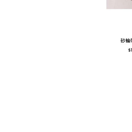
小燈泡
鏟、扒
天花板
開關箱、接線盒
所有商品
推水、土平、杓
地磚
砂輪
插頭
錘
玻璃
$
變壓器
土地界標
信箱
6MM * A12 橘
電源線(功能)
砂輪
彎筋拉桿
鉤類
延長線
$
畚箕
螺絲
電線
抹刀、推刀
自功螺絲
電線用品
補杯、漆刀
壁虎(膨脹螺絲)
定時器、計時器
水泥、磁磚用具
板模線材
其他開關
鑿刀
線材
電焊槍、烙鐵
各式木柄
木材
電子材料
電動工具附件
板材
門鈴、鬧鐘、時鐘