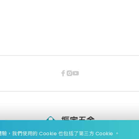
，我們使用的 Cookie 也包括了第三方 Cookie 。
023 Zhen Yu Hardware., All Rights reserved.
Design by
WDD.
privacy po