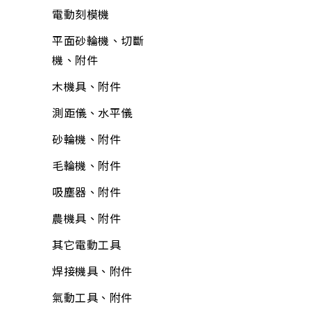
置物收納
包裝材料
鐵工用品
防壁癌、除霉
流理台附件
園藝用具
電動刻模機
巧拼墊、地墊
平面砂輪機、切斷
其他手工具
水泥砂、填縫劑
面盆附件
寵物用品
平面砂輪機、切斷
機、附件
清掃用具
機、附件
工具箱、零件盒
油漆工具
排水口、地板落水
驅除害蟲用具
各式剪刀
清潔劑
木機具、附件
清洗劑
黏劑工具
馬桶、水箱附件
捕蟲網
ALD延長線
芳香、除臭、除濕劑
測距儀、水平儀
吊掛用品
研磨工具
鏡箱
防曬用品
油漆工具
防蟲、殺蟲劑
砂輪機、附件
輪
牛油、潤滑油
抽排風機
固定繩、鍊
矽利康、填縫膠
消毒、殺菌
毛輪機、附件
護具
所有商品
逆滲透、淨水器、過
所有商品
氣動工具、附件
居家生活
濾器、逆滲透配件
吸塵器、附件
所有商品
逆滲透、淨水器、過
居家安全
熱水器、附件
農機具、附件
濾器、逆滲透附件
3C用品
洗衣機附件
其它電動工具
清掃用具
冷氣、電視搖控器
冷氣附件
焊接機具、附件
塑鋼土
汽、機車用品
水塔、水塔附件
氣動工具、附件