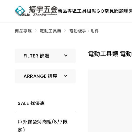
ALD
Shop
商品專區
工具租就GO
常見問題
聯
商
品
專
區
－
商品專區
電動工具類
電動板手、附件
五
金
工
具、
電動工具類 電
水
FILTER 篩選
電
材
料、
修
ARRANGE 排序
繕
材
料
全
預設排序
館
瀏
SALE 找優惠
覽
上架時間 由新到舊
戶外露營烤肉組(8/7限
上架時間 由舊到新
定)