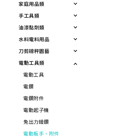
家庭用品類
個人清潔衛生用品
居家生活
戶外遮陽
緊急照明與多功能工
具
手工具類
居家生活
所有商品
夏季防護
個人清潔衛生用品
基本工具與應變器材
油漆黏劑類
雨具
夏日清爽
衛浴用品
螺絲起子
繩索與固定材料
水料電料用品
廚房用具
所有商品
洗衣、晾曬用品
板手
黏劑
個人防護與安全
刀剪磅秤園藝
蓮蓬頭、沖洗器
廚房用品
套筒工具
塑鋼土
水龍頭組
儲水與應急用品
電動工具類
電動起子機
保鮮膜、保鮮盒、保
工具組
矽利康、填縫劑
龍頭組附件
各式剪刀
所有商品
鮮袋
水泥砂、填縫劑
鉗
稀釋劑
蓮蓬頭、沖洗器
各式刀具
電動工具
水壺、水杯、水瓶
稀釋劑
剪
水泥漆、乳膠漆
水龍頭
磅秤、電子秤
電鑽
打火機、瓦斯爐
木器漆
鑷子
調合漆、油漆
外牙、三通
花盆
電鑽附件
折疊桌、椅、收納櫃
工具組
夾具
木器漆
水栓附件
培養土
電動起子機
水桶、垃圾桶、油桶
水龍頭組
螺絲工具
噴漆
鋼絲軟管
肥料
免出力錘鑽
水盆、腳桶
加壓機、抽水機
銼刀、研磨
防水漆
面盆、水槽
噴水壺
電動板手、附件