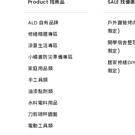
小燈泡
鏟、扒
天花板
Product 找商品
SALE 找優
開關箱、接線盒
所有商品
推水、土平、杓
地磚
插頭
ALD 自有品牌
戶外露營烤肉
錘
玻璃
變壓器
限定)
修繕精選專區
土地界標
信箱
電源線(功能)
開學宿舍整理
涼夏生活專區
彎筋拉桿
鉤類
延長線
限定)
小橘書防災準備專區
畚箕
螺絲
電線
居家修繕DIY
家庭用品類
抹刀、推刀
自功螺絲
限定)
電線用品
手工具類
補杯、漆刀
壁虎(膨脹螺絲)
定時器、計時器
油漆黏劑類
水泥、磁磚用具
板模線材
其他開關
水料電料用品
鑿刀
線材
電焊槍、烙鐵
刀剪磅秤園藝
各式木柄
木材
電子材料
電動工具類
電動工具附件
板材
門鈴、鬧鐘、時鐘