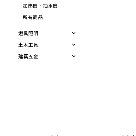
鉗
文具用品
水管夾具(管束、管
加壓機、抽水機
電線
夾)
包裝材料
所有商品
電鑽附件
水管(軟管)
休閒娛樂
燈具照明
螺絲.壁虎(膨脹螺絲)
不銹鋼(銅)接頭
露營用品
土木工具
其他燈具
所有商品
PVC管、鐵管
戶外烤肉
建築五金
感應燈具
無塵室商品
PVC管接頭
科學玩具
投光燈器
測量尺
桌墊、地墊
啟電器
小家電
燈具
水平
桌板附件
捕蚊燈、殺菌燈
時鐘、閙鐘
燈管
木工筆
書櫃附件
電池、電池盒
雨具、海灘傘
小夜燈、燈條、網燈
切割刀具
掛架
電錶
梯
燈頭
木工手工具
三角架
開關、插座、蓋板
所有商品
燈泡
鋸子
其他腳架、掛架
安全開關