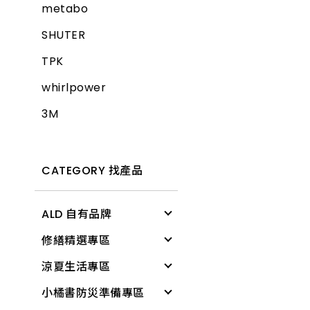
metabo
SHUTER
TPK
whirlpower
3M
CATEGORY 找產品
ALD 自有品牌
修繕精選專區
清潔用具
涼夏生活專區
電燈
修繕工具
小橘書防災準備專區
文具用品
工作防護
涼感降溫