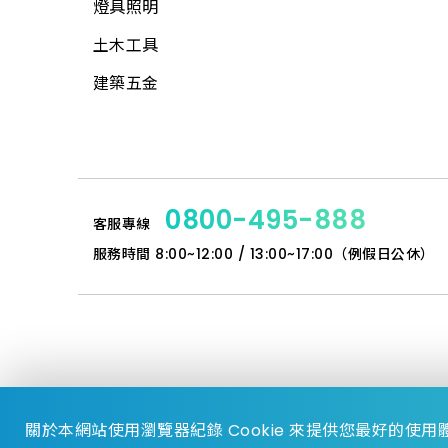
燈具照明
工具袋
網材
電話、電視用品
土木工具
S腰帶
水電角鋼
工業電扇
建築五金
高空安全帶
釘類
家用電扇
工地安全、警示
門板附件
所有商品
繩
門栓
手套
其他鎖類
0800-495-888
客服專線
指套、臂套、頭巾
鋼材
服務時間
8:00~12:00 / 13:00~17:00（例假日公休）
口罩、防毒面具
扣件
安全帽
門鎖
安全鞋
門檔、戶檔
帆布
其它鎖類
關於本網站使用瀏覽器紀錄 Cookie 來提供您最好的使用體驗
推車
鋁門附件
© 2