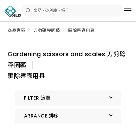
ALD
Shop
商
品
專
區
商品專區
刀剪磅秤園藝
驅除害蟲用具
－
五
金
工
具、
Gardening scissors and scales 刀剪磅
水
電
秤園藝
材
料、
修
驅除害蟲用具
繕
材
料
全
FILTER 篩選
館
瀏
覽
ARRANGE 排序
預設排序