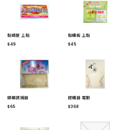
黏蟑屋 上黏
黏蠅板 上黏
$
$
49
49
$
$
45
45
A221-2 5入
A223-2 5入
蟑螂誘捕器
趕蠅器 電動
$
$
65
65
$
$
368
368
1058
趕蠅器