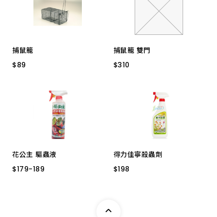
捕鼠籠
捕鼠籠 雙門
$
$
89
89
$
$
310
310
大
S40 總捉
花公主 驅蟲液
得力佳寧殺蟲劑
$
$
179
179
-
-
189
189
$
$
198
198
500ML 蒜頭
500CC
500ml 天然辣椒