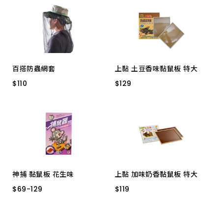
上架時間 由新到舊
上架時間 由舊到新
百搭防蟲網套
上黏 土豆香味黏鼠板 特大
產品價格 從低到高
$
$
110
110
$
$
129
129
M-5606
A202-2 特大 二入
產品價格 從高到低
神捕 黏鼠板 花生味
上黏 加味奶香黏鼠板 特大
$
$
69
69
-
-
129
129
$
$
119
119
2入 大
2入 小
A201-2 特大２入