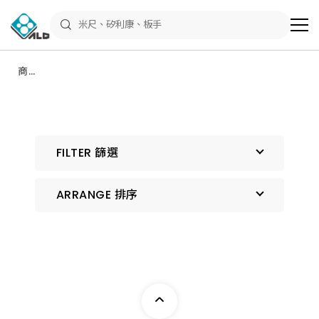
ALD
Shop
商
品
專
區
商品
－
專區
五
金
工
具、
水
電
FILTER 篩選
材
料、
修
繕
ARRANGE 排序
材
料
全
館
預設排序
瀏
覽
上架時間 由新到舊
上架時間 由舊到新