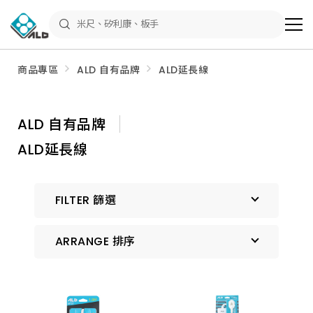
ALD
Shop
商
品
專
區
商品專區
ALD 自有品牌
ALD延長線
－
五
金
工
具、
ALD 自有品牌
水
電
ALD延長線
材
料、
修
繕
材
FILTER 篩選
料
全
館
瀏
ARRANGE 排序
覽
預設排序