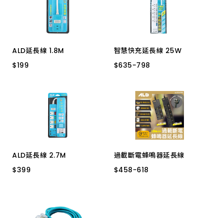
上架時間 由新到舊
上架時間 由舊到新
ALD延長線 1.8M
智慧快充延長線 25W
產品價格 從低到高
$
$
199
199
$
$
635
635
-
-
798
798
C09N 1開3插2P
6開5插6尺 3P
產品價格 從高到低
1開6插 6尺 3P+2P
ALD延長線 2.7M
過載斷電蜂鳴器延長線
$
$
399
399
$
$
458
458
-
-
618
618
K-53 5開4插3P USB
4開3插6尺 3P 黑
7開6插9尺 3P 黑