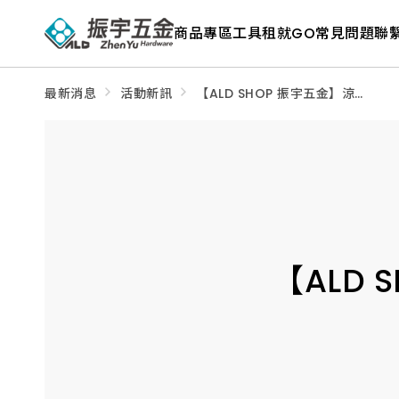
最
新
商品專區
工具租就GO
常見問題
聯
消
息
－
振
宇
最新消息
活動新訊
【ALD SHOP 振宇五金】涼夏
五
專區｜降溫、遮陽、清爽一次
準備
金
ALD
Shop
官
方
公
告
與
五
金
活
【ALD
動
情
報