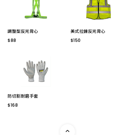
上架時間 由新到舊
上架時間 由舊到新
調整型反光背心
美式拉鍊反光背心
產品價格 從低到高
$
$
88
88
$
$
150
150
螢光橘
螢光綠/橘
螢光黃 後面透明袋
產品價格 從高到低
螢光綠
螢光橘 後面透明袋
防切割耐磨手套
$
$
168
168
Y155 L 優護
Y155 M 優護
Y155 XL 優護