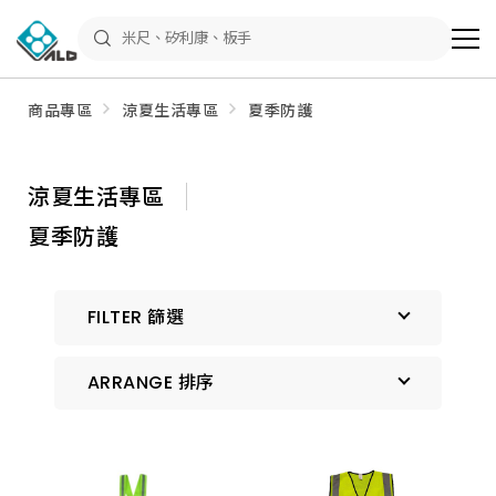
ALD
Shop
商
品
專
區
商品專區
涼夏生活專區
夏季防護
－
五
金
工
具、
涼夏生活專區
水
電
夏季防護
材
料、
修
繕
材
FILTER 篩選
料
全
館
瀏
ARRANGE 排序
覽
預設排序