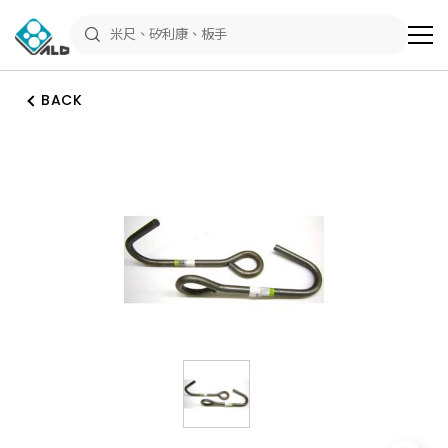
ALD
Shop
商
品
專
區
BACK
－
五
金
工
具、
水
電
材
料、
修
繕
材
料
全
館
瀏
覽