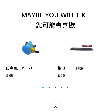
MAYBE YOU WILL LIKE
您可能會喜歡
防毒面具 R-621
推刀 鋼強
$
$
45
45
$
$
99
99
濾毒罐 30MM
尺二 窄
尺二 寬