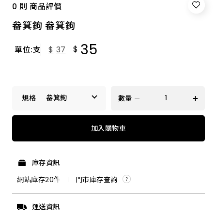
0 則 商品評價
畚箕鉤 畚箕鉤
35
$
單位:支
$
37
畚箕鉤
數量
畚箕鉤
加入購物車
庫存資訊
網站庫存
20
件
門市庫存查詢
運送資訊