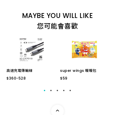
MAYBE YOU WILL LIKE
您可能會喜歡
高速充電傳輸線
super wings 暖暖包
$
$
360
360
-
-
528
528
$
$
59
59
雙TYPE-C 150CM
3入
雙TYPE-C 200CM