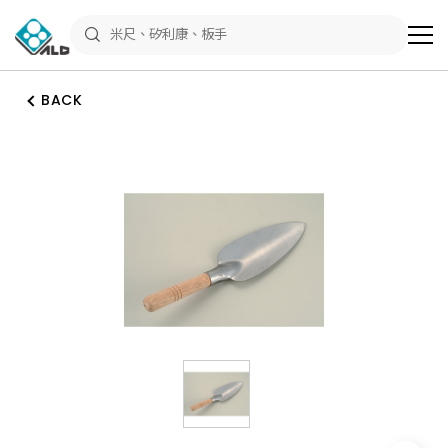
ALD
Shop
商
品
專
區
BACK
－
五
金
工
具、
水
電
材
料、
修
繕
材
料
全
館
瀏
覽