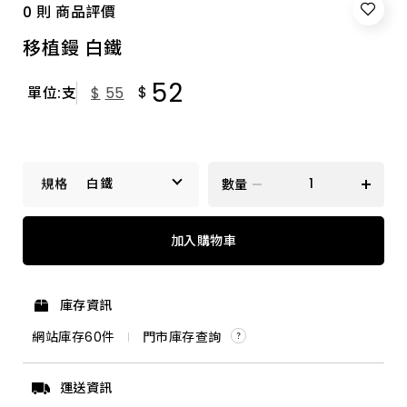
0 則 商品評價
移植鏝 白鐵
52
$
單位:支
$
55
白鐵
數量
白鐵
加入購物車
長厚 黑
庫存資訊
網站庫存
60
件
門市庫存查詢
運送資訊