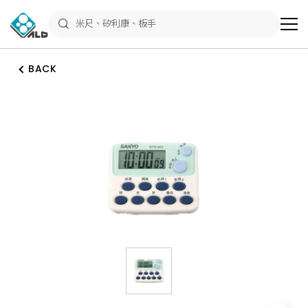
ALD
Shop
商
品
專
區
BACK
－
五
金
工
具、
水
電
材
料、
修
繕
材
料
全
館
瀏
覽