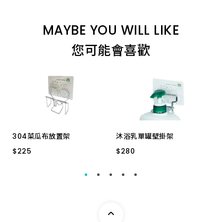
MAYBE YOU WILL LIKE
您可能會喜歡
304菜瓜布放置架
沐浴乳單罐壁掛架
$
$
225
225
$
$
280
280
QS-0612 承重2KG
QS-0803 不鏽鋼