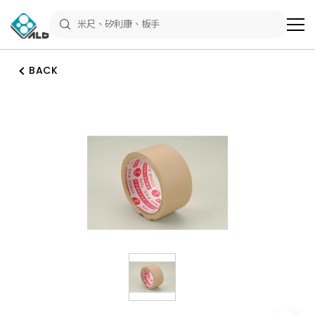
ALD
Shop
商
品
專
區
BACK
－
五
金
工
具、
水
電
材
料、
修
繕
材
料
全
館
瀏
覽