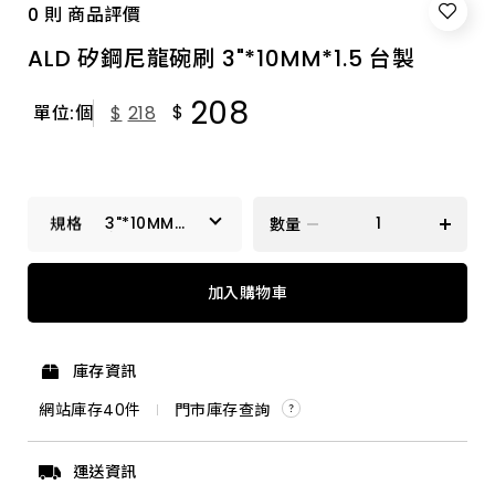
0 則 商品評價
ALD 矽鋼尼龍碗刷 3"*10MM*1.5 台製
208
$
單位:個
$
218
3"*10MM*1.5
數量
台製
3"*10MM*1.5 台製
加入購物車
庫存資訊
網站庫存
40
件
門市庫存查詢
運送資訊