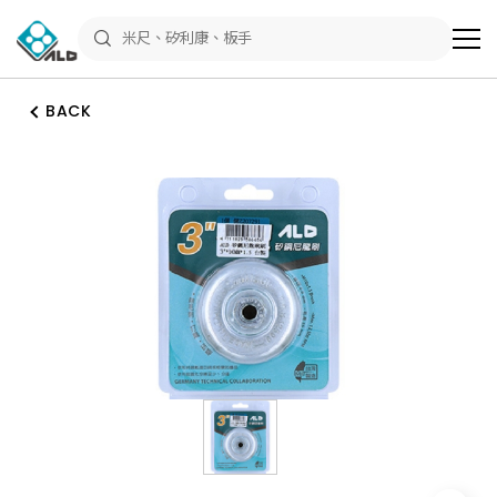
ALD
Shop
商
品
專
區
BACK
－
五
金
工
具、
水
電
材
料、
修
繕
材
料
全
館
瀏
覽