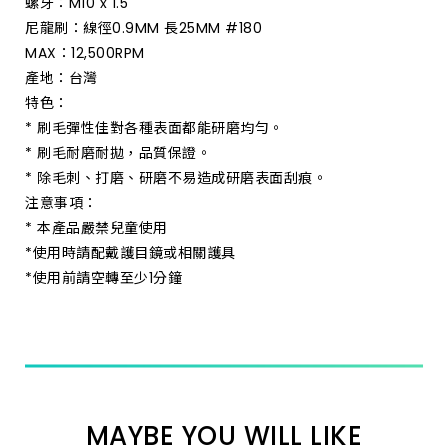
螺牙：M10 x 1.5
尼龍刷：線徑0.9MM 長25MM #180
MAX：12,500RPM
產地：台灣
特色：
* 刷毛彈性佳對各種表面都能研磨均勻。
* 刷毛耐磨耐拋，品質保證。
* 除毛刺、打磨、研磨不易造成研磨表面刮痕。
注意事項：
* 本產品嚴禁兒童使用
*使用時請配戴護目鏡或相關護具
*使用前請空轉至少1分鐘
MAYBE YOU WILL LIKE