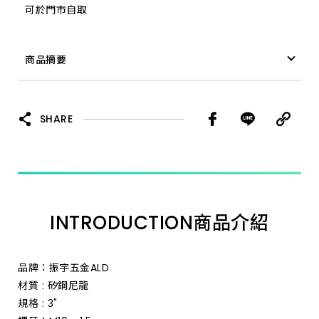
可於門市自取
商品摘要
品牌：振宇五金ALD
材質 : 矽鋼尼龍
SHARE
規格 : 3"
螺牙：M10 x 1.5
尼龍刷：線徑0.9MM 長25MM #180
MAX：12,500RPM
產地：台灣
INTRODUCTION
商品介紹
品牌：振宇五金ALD
材質 : 矽鋼尼龍
規格 : 3"