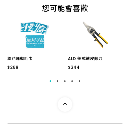
您可能會喜歡
緹花運動毛巾
ALD 美式鐵皮剪刀
$
$
268
268
$
$
344
344
復刻經典進化版
10" 左－紅柄
10" 右－綠柄
10" 直－黃柄