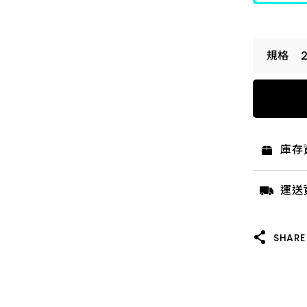
20吋 
20吋 
庫存
運送
SHARE