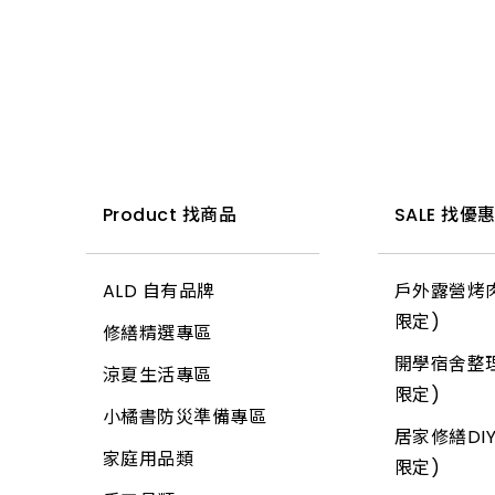
置物收納
鐵工用品
防壁癌、除霉
流理台附件
園藝用具
電動刻模機
小夜燈、燈條、網燈
切割刀具
掛架
油漆工具
巧拼墊、地墊
其他手工具
水泥砂、填縫劑
面盆附件
寵物用品
平面砂輪機、切斷
燈頭
木工手工具
三角架
矽利康、填縫膠
清掃用具
機、附件
工具箱、零件盒
油漆工具
排水口、地板落水
驅除害蟲用具
燈泡
鋸子
其他腳架、掛架
氣動工具、附件
清潔劑
木機具、附件
清洗劑
黏劑工具
馬桶、水箱附件
捕蟲網
小燈泡
鏟、扒
天花板
逆滲透、淨水器、過
芳香、除臭、除濕劑
測距儀、水平儀
吊掛用品
研磨工具
鏡箱
防曬用品
所有商品
推水、土平、杓
地磚
濾器、逆滲透附件
防蟲、殺蟲劑
砂輪機、附件
Product 找商品
SALE 找優
輪
牛油、潤滑油
抽排風機
固定繩、鍊
錘
玻璃
清掃用具
消毒、殺菌
毛輪機、附件
護具
所有商品
逆滲透、淨水器、過
所有商品
土地界標
信箱
塑鋼土
ALD 自有品牌
戶外露營烤肉
居家生活
濾器、逆滲透配件
吸塵器、附件
所有商品
彎筋拉桿
鉤類
鉗
限定)
修繕精選專區
居家安全
熱水器、附件
農機具、附件
畚箕
螺絲
電線
開學宿舍整理
涼夏生活專區
3C用品
洗衣機附件
其它電動工具
抹刀、推刀
自功螺絲
電鑽附件
限定)
小橘書防災準備專區
冷氣、電視搖控器
冷氣附件
焊接機具、附件
補杯、漆刀
壁虎(膨脹螺絲)
螺絲.壁虎(膨脹螺絲)
居家修繕DIY
家庭用品類
汽、機車用品
水塔、水塔附件
氣動工具、附件
限定)
水泥、磁磚用具
板模線材
所有商品