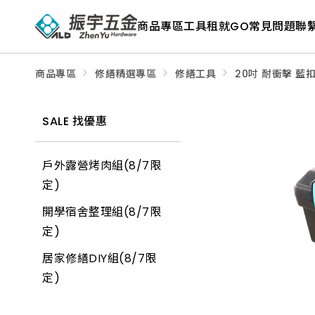
ALD
Shop
商品專區
工具租就GO
常見問題
聯
商
品
專
區
－
商品專區
修繕精選專區
修繕工具
20吋 耐衝擊 藍
五
金
工
具、
SALE 找優惠
水
電
材
料、
戶外露營烤肉組(8/7限
修
繕
定)
材
料
開學宿舍整理組(8/7限
全
館
定)
瀏
覽
居家修繕DIY組(8/7限
定)