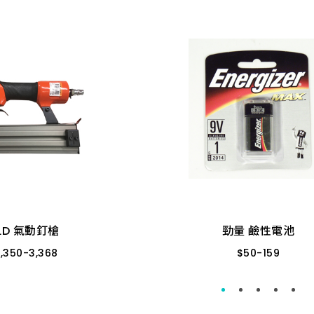
LD 氣動釘槍
勁量 鹼性電池
1,350
-
3,368
$
50
-
159
F50 台製
3號 8入
9V 1入
 黑色
ST-64 台製
23A 遙控器用
4號
LD 氣動釘槍
勁量 鹼性電池
K425 矽酸鈣板用
3號 4入
4號 
1,350
-
3,368
$
50
-
159