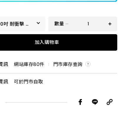
數量
20吋 耐衝擊 藍
扣
耐衝擊 藍扣
加入購物車
耐衝擊 黑色
資訊
網站庫存
80
件
門市庫存查詢
資訊
可於門市自取