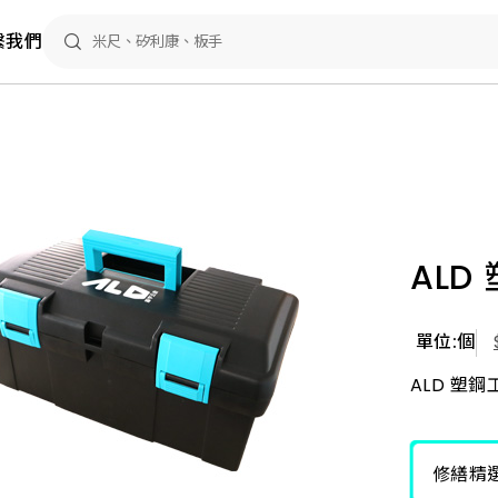
繫我們
扣
ALD
單位:個
ALD 塑鋼
修繕精選