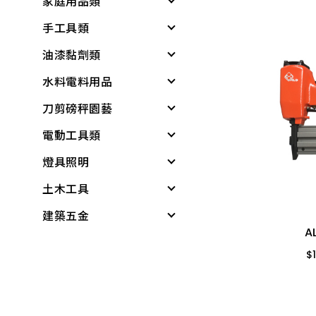
家庭用品類
戶外遮陽
緊急照明與多功能工
電動起子機
具
手工具類
夏季防護
個人清潔衛生用品
水泥砂、填縫劑
基本工具與應變器材
油漆黏劑類
夏日清爽
衛浴用品
螺絲起子
稀釋劑
繩索與固定材料
水料電料用品
所有商品
洗衣、晾曬用品
板手
黏劑
木器漆
個人防護與安全
刀剪磅秤園藝
廚房用品
套筒工具
塑鋼土
水龍頭組
工具組
儲水與應急用品
電動工具類
保鮮膜、保鮮盒、保
工具組
矽利康、填縫劑
龍頭組附件
各式剪刀
A
水龍頭組
所有商品
鮮袋
過載斷電蜂鳴器延長線
燈具照明
鉗
稀釋劑
蓮蓬頭、沖洗器
各式刀具
電動工具
$
加壓機、抽水機
水壺、水杯、水瓶
$
458
-
618
土木工具
剪
水泥漆、乳膠漆
水龍頭
磅秤、電子秤
電鑽
其他燈具
包裝材料
打火機、瓦斯爐
7開6插9尺 3P 黑
建築五金
鑷子
調合漆、油漆
外牙、三通
花盆
電鑽附件
感應燈具
無塵室商品
422
4開3插6尺 3P 黑
過載斷電蜂鳴器延長線
平面砂輪機、切斷
A
折疊桌、椅、收納櫃
夾具
木器漆
水栓附件
培養土
電動起子機
投光燈器
測量尺
桌墊、地墊
機、附件
$
458
-
618
$
水桶、垃圾桶、油桶
螺絲工具
噴漆
鋼絲軟管
肥料
免出力錘鑽
燈具
水平
桌板附件
各式剪刀
水盆、腳桶
銼刀、研磨
防水漆
面盆、水槽
噴水壺
電動板手、附件
燈管
木工筆
書櫃附件
ALD延長線