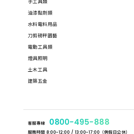
手工具類
文具用品
水管夾具(管束、管
加壓機、抽水機
鑿刀
線材
夾)
油漆黏劑類
包裝材料
所有商品
各式木柄
木材
水管(軟管)
水料電料用品
休閒娛樂
電動工具附件
板材
不銹鋼(銅)接頭
刀剪磅秤園藝
露營用品
工具袋
網材
PVC管、鐵管
電動工具類
戶外烤肉
S腰帶
水電角鋼
PVC管接頭
燈具照明
科學玩具
高空安全帶
釘類
啟電器
土木工具
小家電
工地安全、警示
門板附件
捕蚊燈、殺菌燈
建築五金
時鐘、閙鐘
繩
門栓
電池、電池盒
雨具、海灘傘
手套
其他鎖類
電錶
梯
指套、臂套、頭巾
鋼材
開關、插座、蓋板
所有商品
口罩、防毒面具
扣件
0800-495-888
客服專線
安全開關
安全帽
門鎖
服務時間
8:00~12:00 / 13:00~17:00（例假日公休）