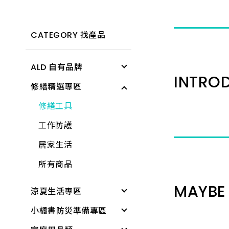
CATEGORY 找產品
ALD 自有品牌
INTRO
修繕精選專區
清潔用具
電燈
修繕工具
文具用品
工作防護
個人清潔衛生用品
居家生活
居家生活
所有商品
雨具
MAYBE 
涼夏生活專區
廚房用具
小橘書防災準備專區
涼感降溫
蓮蓬頭、沖洗器